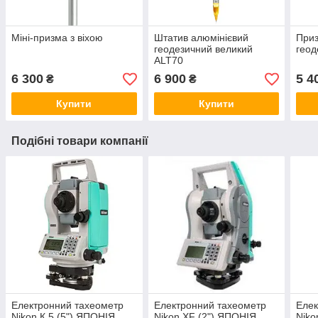
Міні-призма з віхою
Штатив алюмінієвий
Приз
геодезичний великий
геод
ALT70
6 300
6 900
5 4
₴
₴
Купити
Купити
Подібні товари компанії
Електронний тахеометр
Електронний тахеометр
Елек
Nikon К 5 (5") ЯПОНІЯ
Nikon XF (2") ЯПОНІЯ
Niko