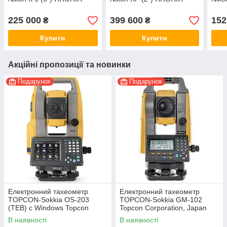
225 000
399 600
152
₴
₴
Купити
Купити
Акційні пропозиції та новинки
Подарунок
Подарунок
Електронний тахеометр
Електронний тахеометр
TOPCON-Sokkia OS-203
TOPCON-Sokkia GM-102
(TEB) c Windows Topcon
Topcon Corporation, Japan
Corporation, Japan
В наявності
В наявності