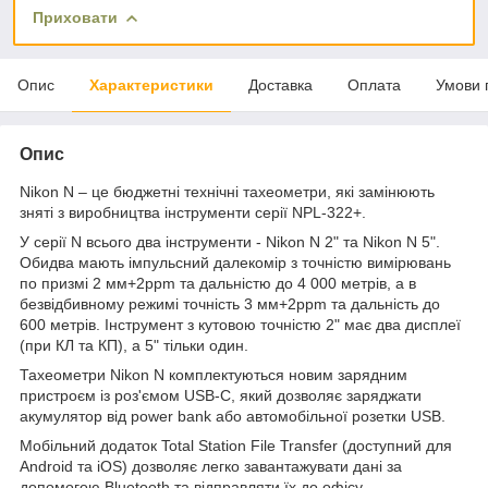
Приховати
Опис
Характеристики
Доставка
Оплата
Умови 
Опис
Nikon N – це бюджетні технічні тахеометри, які замінюють
зняті з виробництва інструменти серії NPL-322+.
У серії N всього два інструменти - Nikon N 2" та Nikon N 5".
Обидва мають імпульсний далекомір з точністю вимірювань
по призмі 2 мм+2ppm та дальністю до 4 000 метрів, а в
безвідбивному режимі точність 3 мм+2ppm та дальність до
600 метрів. Інструмент з кутовою точністю 2" має два дисплеї
(при КЛ та КП), а 5" тільки один.
Тахеометри Nikon N комплектуються новим зарядним
пристроєм із роз'ємом USB-C, який дозволяє заряджати
акумулятор від power bank або автомобільної розетки USB.
Мобільний додаток Total Station File Transfer (доступний для
Android та iOS) дозволяє легко завантажувати дані за
допомогою Bluetooth та відправляти їх до офісу.