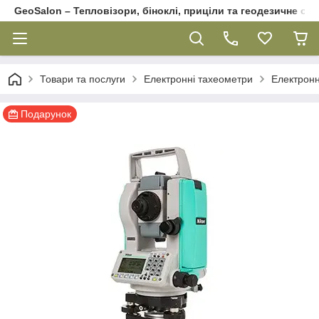
GeoSalon – Тепловізори, біноклі, приціли та геодезичне об
Товари та послуги
Електронні тахеометри
Електронн
Подарунок