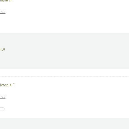
арін Л.
.ua
вця
ікторія Г.
.ua