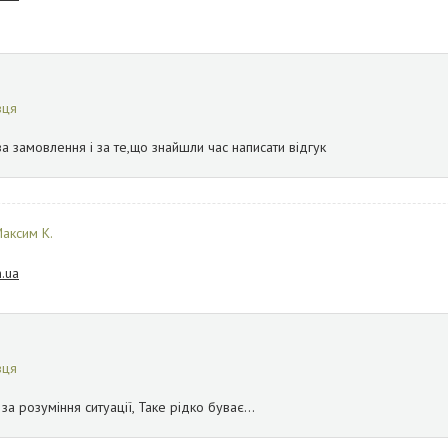
вця
за замовлення і за те,що знайшли час написати відгук
аксим К.
.ua
вця
а розуміння ситуації, Таке рідко буває...