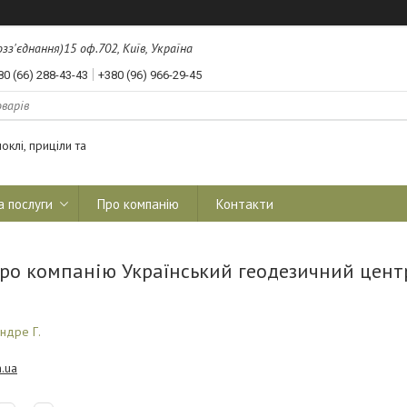
з'єднання)15 оф.702, Київ, Україна
80 (66) 288-43-43
+380 (96) 966-29-45
оклі, приціли та
а послуги
Про компанію
Контакти
про компанію Український геодезичний цент
ндре Г.
.ua