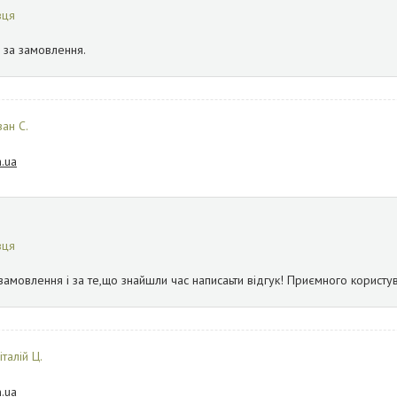
вця
 за замовлення.
ван С.
.ua
вця
замовлення і за те,що знайшли час написаьти відгук! Приємного користу
італій Ц.
.ua