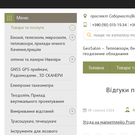
проспект Соборності(Воз
+380 (93) 013-15-34
+3
Товари та послуги
Біноклі, телескопи, мікроскопи,
тепловізори, прилади нічного
GeoSalon – Тепловізори, бін
бачення,приціли
геодезичне обладнання
оптичні та лазерні Нівеліри
Головна
Товари т
GNSS GPS приймачі,
Радіомодеми , 3D СКАНЕРИ
Електронні тахеометри
Відгуки 
Теодоліти, Прилад
вертикального проектування
А
05 серпня 2026
Вимірювання відстаней
Трасошукачі, течешукачі
Угода на маркетплейсі Prom
Інструменти для лісового