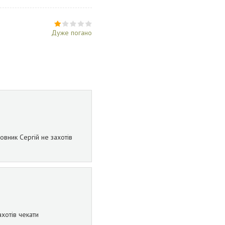
Дуже погано
овник Сергій не захотів
ахотів чекати