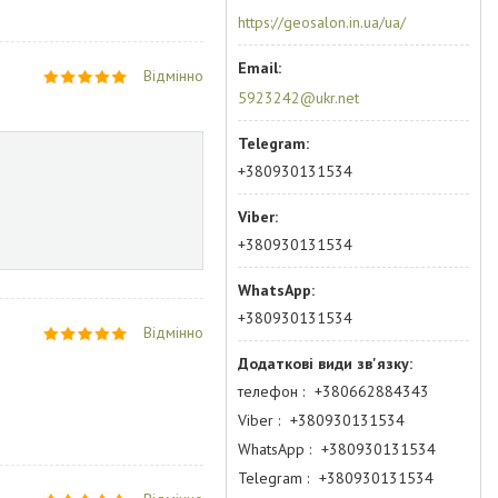
https://geosalon.in.ua/ua/
Відмінно
5923242@ukr.net
+380930131534
+380930131534
+380930131534
Відмінно
телефон
+380662884343
Viber
+380930131534
WhatsApp
+380930131534
Telegram
+380930131534