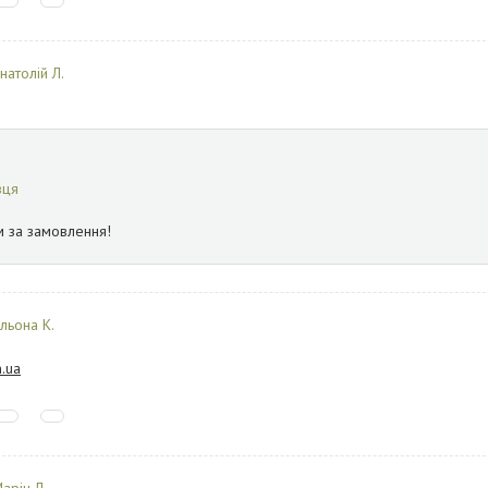
натолій Л.
вця
м за замовлення!
льона К.
.ua