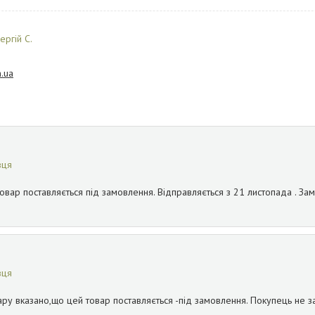
ергій С.
.ua
вця
товар поставляється під замовлення. Відправляється з 21 листопада . Зам
вця
вару вказано,що цей товар поставляється -під замовлення. Покупець не з