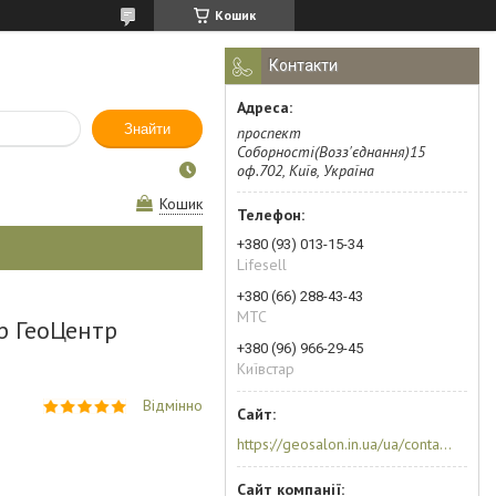
Кошик
Контакти
Знайти
проспект
Соборності(Возз'єднання)15
оф.702, Київ, Україна
Кошик
+380 (93) 013-15-34
Lifesell
+380 (66) 288-43-43
МТС
р ГеоЦентр
+380 (96) 966-29-45
Київстар
Відмінно
https://geosalon.in.ua/ua/contacts