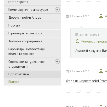
господарства
Комплектуючі та аксесуари
А
28 липня 2026
Дорожні рейки Андор
Послуги
Пірометри,тепловізори
28 липня 2026
Тактичне спорядження
Коментар прода
Барометри, метеостанції,
Анатолій,дякуємо Ва
пісочні годинники
Спортивне та туристичне
спорядження
А
16 липня 2026
Про компанію
Угода на маркетплейсі Prom
Відгуки