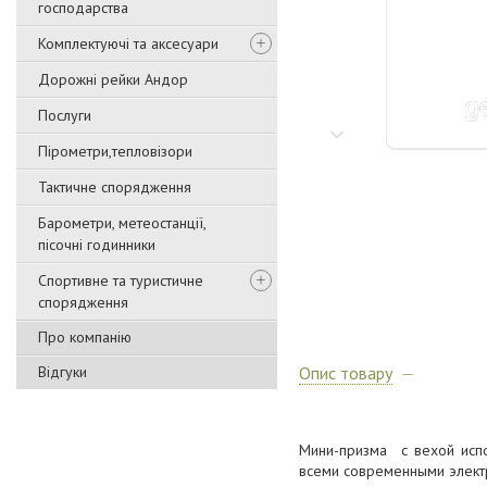
господарства
Комплектуючі та аксесуари
Дорожні рейки Андор
Послуги
Пірометри,тепловізори
Тактичне спорядження
Барометри, метеостанції,
пісочні годинники
Спортивне та туристичне
спорядження
Про компанію
Відгуки
Опис товару
Мини-призма с вехой испо
всеми современными элект