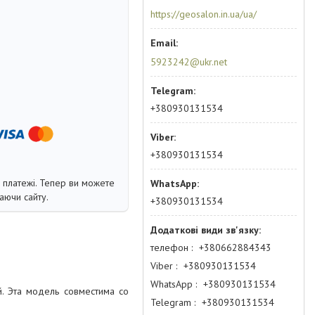
https://geosalon.in.ua/ua/
5923242@ukr.net
+380930131534
+380930131534
і платежі. Тепер ви можете
аючи сайту.
+380930131534
телефон
+380662884343
Viber
+380930131534
WhatsApp
+380930131534
. Эта модель совместима со
Telegram
+380930131534