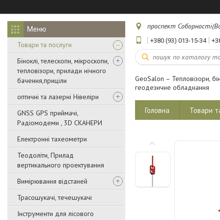
проспект Соборності(Воз
+380 (93) 013-15-34
+3
Товари та послуги
Біноклі, телескопи, мікроскопи,
тепловізори, прилади нічного
GeoSalon – Тепловізори, бін
бачення,приціли
геодезичне обладнання
оптичні та лазерні Нівеліри
Головна
Товари т
GNSS GPS приймачі,
Радіомодеми , 3D СКАНЕРИ
Електронні тахеометри
Теодоліти, Прилад
вертикального проектування
Вимірювання відстаней
Трасошукачі, течешукачі
Інструменти для лісового