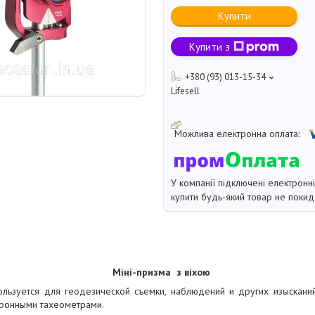
Купити
Купити з
+380 (93) 013-15-34
Lifesell
У компанії підключені електронн
купити будь-який товар не покид
Міні-призма з віхою
льзуется для геодезической съемки, наблюдений и других изысканий
ронными тахеометрами.