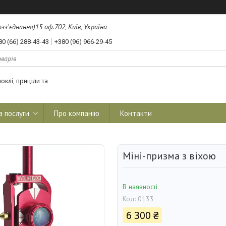
з'єднання)15 оф.702, Київ, Україна
80 (66) 288-43-43
+380 (96) 966-29-45
оклі, приціли та
а послуги
Про компанію
Контакти
Міні-призма з віхою
В наявності
Код:
0133
6 300 ₴