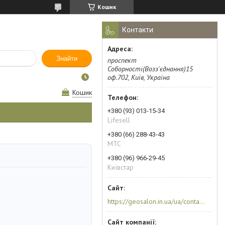
Кошик
Контакти
Знайти
проспект
Соборності(Возз'єднання)15
оф.702, Київ, Україна
Кошик
+380 (93) 013-15-34
Lifesell
+380 (66) 288-43-43
МТС
+380 (96) 966-29-45
Київстар
https://geosalon.in.ua/ua/contacts