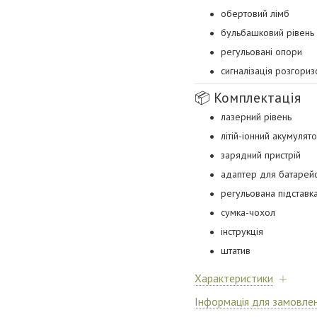
обертовий лімб
бульбашковий рівень
регульовані опори
сигналізація розгориз
📦 Комплектація
лазерний рівень
літій-іонний акумулят
зарядний пристрій
адаптер для батарей
регульована підставк
сумка-чохол
інструкція
штатив
Характеристики
Інформація для замовле