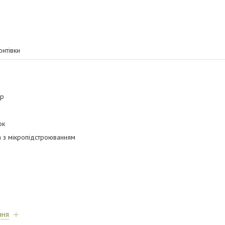
онтівки
ор
ок
а з мікропідстроюванням
ння