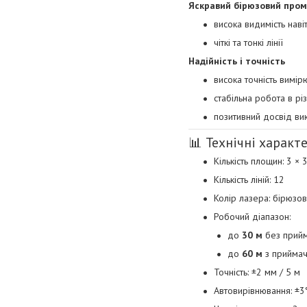
Яскравий бірюзовий пром
висока видимість наві
чіткі та тонкі лінії
Надійність і точність
висока точність вимі
стабільна робота в рі
позитивний досвід ви
📊 Технічні характ
Кількість площин: 3 × 
Кількість ліній: 12
Колір лазера: бірюзо
Робочий діапазон:
до
30 м
без прий
до
60 м
з прийма
Точність: ±2 мм / 5 м
Автовирівнювання: ±3