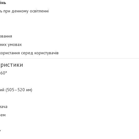
інь
ть при денному освітленні
рювання
зних умовах
користання серед користувачів
еристики
360°
вий (505–520 нм)
мача
чем
°