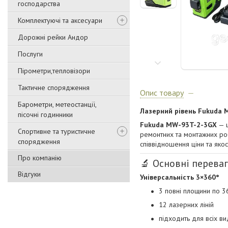
господарства
Комплектуючі та аксесуари
Дорожні рейки Андор
Послуги
Пірометри,тепловізори
Тактичне спорядження
Опис товару
Барометри, метеостанції,
Лазерний рівень
Fukuda 
пісочні годинники
Fukuda MW-93T-2-3GX
— ц
Спортивне та туристичне
ремонтних та монтажних робі
спорядження
співвідношення ціни та якост
Про компанію
🔬 Основні перева
Відгуки
Універсальність 3×360°
3 повні площини по 3
12 лазерних ліній
підходить для всіх виді