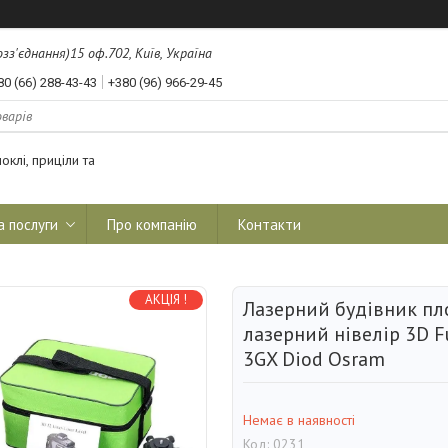
з'єднання)15 оф.702, Київ, Україна
80 (66) 288-43-43
+380 (96) 966-29-45
оклі, приціли та
а послуги
Про компанію
Контакти
АКЦІЯ !
Лазерний будівник пл
лазерний нівелір 3D 
3GX Diod Osram
Немає в наявності
Код:
0231