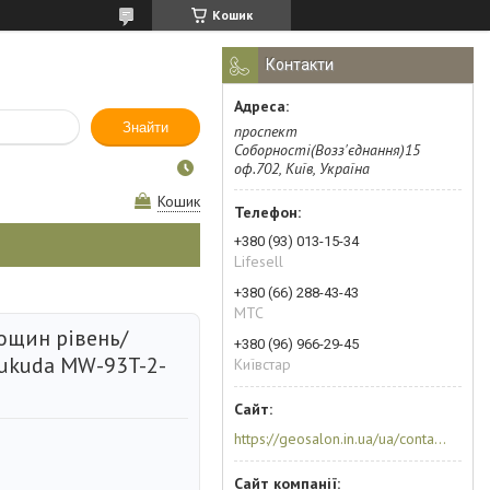
Кошик
Контакти
Знайти
проспект
Соборності(Возз'єднання)15
оф.702, Київ, Україна
Кошик
+380 (93) 013-15-34
Lifesell
+380 (66) 288-43-43
МТС
ощин рівень/
+380 (96) 966-29-45
Fukuda MW-93T-2-
Київстар
https://geosalon.in.ua/ua/contacts