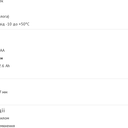
ек
олога)
від -10 до +50°C
 AA
ин
2.6 Ah
07 мм
ії
хилом
імкнення