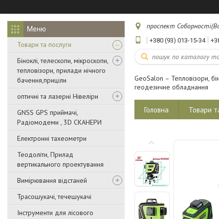
проспект Соборності(Воз
+380 (93) 013-15-34
+3
Товари та послуги
Біноклі, телескопи, мікроскопи,
тепловізори, прилади нічного
GeoSalon – Тепловізори, бін
бачення,приціли
геодезичне обладнання
оптичні та лазерні Нівеліри
Головна
Товари т
GNSS GPS приймачі,
Радіомодеми , 3D СКАНЕРИ
Електронні тахеометри
Теодоліти, Прилад
вертикального проектування
Вимірювання відстаней
Трасошукачі, течешукачі
Інструменти для лісового