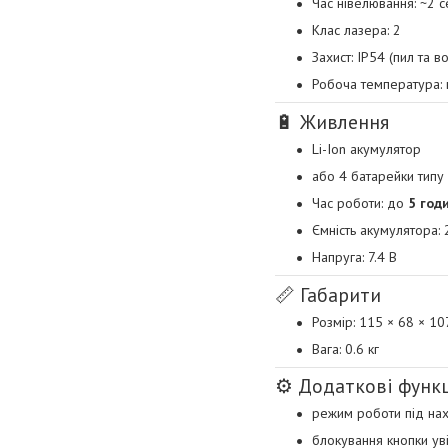
Час нівелювання: ~2 с
Клас лазера: 2
Захист: IP54 (пил та в
Робоча температура: 
🔋 Живлення
Li-Ion акумулятор
або 4 батарейки типу
Час роботи: до
5 год
Ємність акумулятора: 
Напруга: 7.4 В
📏 Габарити
Розмір: 115 × 68 × 1
Вага: 0.6 кг
⚙️ Додаткові функц
режим роботи під на
блокування кнопки ув