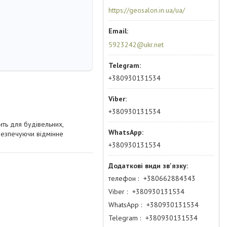
https://geosalon.in.ua/ua/
5923242@ukr.net
+380930131534
+380930131534
ть для будівельних,
абезпечуючи відмінне
+380930131534
телефон
+380662884343
Viber
+380930131534
WhatsApp
+380930131534
Telegram
+380930131534