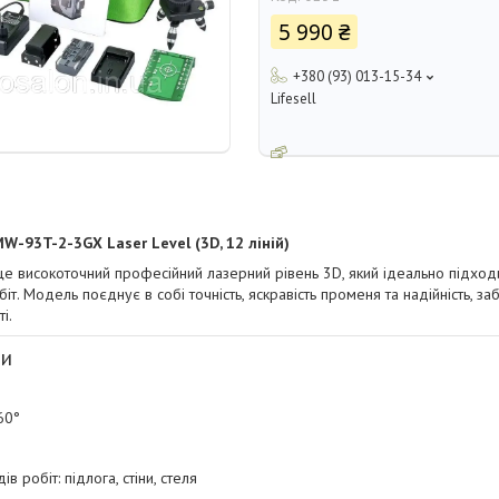
5 990 ₴
+380 (93) 013-15-34
Lifesell
MW-93T-2-3GX Laser Level
(3D, 12 ліній)
е високоточний професійний лазерний рівень 3D, який ідеально підходи
т. Модель поєднує в собі точність, яскравість променя та надійність, з
і.
ги
60°
в робіт: підлога, стіни, стеля