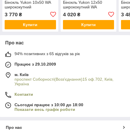
Бінокль Yukon 10х50 WA
Бінокль Yukon 12х50
Біно
ширококутний
ширококутний WA
широ
3 770
4 020
3 4
₴
₴
Купити
Купити
Про нас
94% позитивних з 65 відгуків за рік
Працює з 29.10.2009
м. Київ
проспект Соборності(Возз'єднання)15 оф.702, Київ,
Україна
Контакти
Сьогодні працює з 10:00 до 18:00
Показати весь графік роботи
Про нас