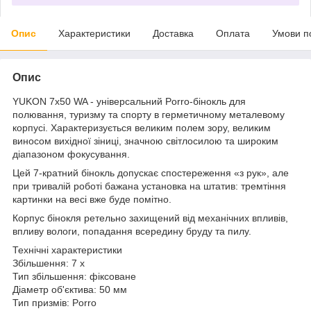
Опис
Характеристики
Доставка
Оплата
Умови п
Опис
YUKON 7x50 WA - універсальний Porro-бінокль для
полювання, туризму та спорту в герметичному металевому
корпусі. Характеризується великим полем зору, великим
виносом вихідної зіниці, значною світлосилою та широким
діапазоном фокусування.
Цей 7-кратний бінокль допускає спостереження «з рук», але
при тривалій роботі бажана установка на штатив: тремтіння
картинки на весі вже буде помітно.
Корпус бінокля ретельно захищений від механічних впливів,
впливу вологи, попадання всередину бруду та пилу.
Технічні характеристики
Збільшення: 7 x
Тип збільшення: фіксоване
Діаметр об'єктива: 50 мм
Тип призмів: Porro