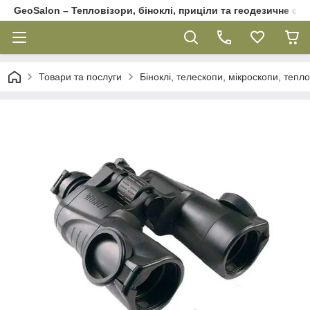
GeoSalon – Тепловізори, біноклі, приціли та геодезичне об
Товари та послуги
Біноклі, телескопи, мікроскопи, тепл