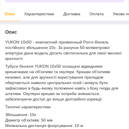
Опис
Характеристики
Доставка
Оплата
Умови п
Опис
YUKON 10x50 - компактний призменный Porro-бінокль
постійного збільшення 10x. За рахунок 50-міліметрової
апертури дана модель досить світлосильна для своєї високої
кратності.
Тубуси бінокля YUKON 10x50 оснащені відкидними
кришечками на об'єктиви та окуляри. Кришки об'єктивів
незнімні, але для зручності користування приладом
обертаються навколо центральних осей і можуть бути
зафіксовані в будь-якому положенні навіть з боку гнізда для
штатива. Окулярні кришки за потреби знімаються,
забезпечуючи доступ до кільця діоптрійної корекції.
Технічні характеристики
Збільшення: 10x
Діаметр об'єктива: 50 мм
Мінімальна дистанція фокусування: 10 м