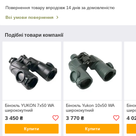
Повернення товару впродовж 14 днів за домовленістю
Всі умови повернення
Подібні товари компанії
Бінокль YUKON 7x50 WA
Бінокль Yukon 10х50 WA
Біно
ширококутний
ширококутний
шир
3 450
3 770
4 0
₴
₴
Купити
Купити