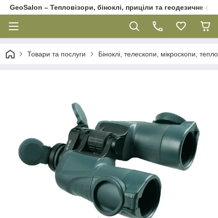
GeoSalon – Тепловізори, біноклі, приціли та геодезичне об
Товари та послуги
Біноклі, телескопи, мікроскопи, тепл