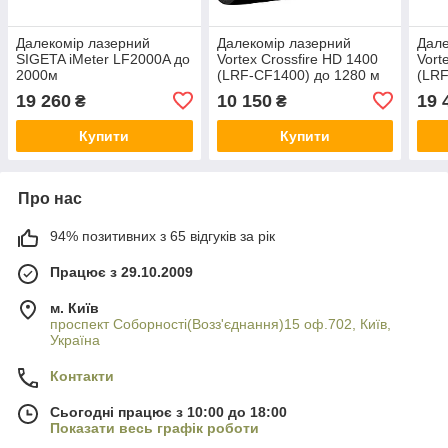
Далекомір лазерний
Далекомір лазерний
Дале
SIGETA iMeter LF2000A до
Vortex Crossfire HD 1400
Vort
2000м
(LRF-CF1400) до 1280 м
(LRF
19 260
10 150
19 
₴
₴
Купити
Купити
Про нас
94% позитивних з 65 відгуків за рік
Працює з 29.10.2009
м. Київ
проспект Соборності(Возз'єднання)15 оф.702, Київ,
Україна
Контакти
Сьогодні працює з 10:00 до 18:00
Показати весь графік роботи