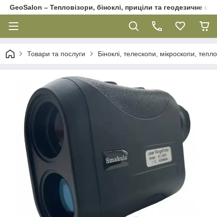
GeoSalon – Тепловізори, біноклі, приціли та геодезичне об
Товари та послуги
Біноклі, телескопи, мікроскопи, тепл