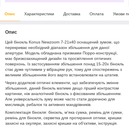
Опис
Характеристики
Доставка
Оплата
Умови п
Опис
Цей бінокль Konus Newzoom 7-21x40 оснащений зумом, що
перекриває необхідний діапазон збільшення для даної
апертури. Модель обладнана призмами Порро-конструкції,
має бризкозахищений дизайн та просвітлення оптичних
поверхонь. Із застосуванням збільшення понад 15-20х бінокль
стає дуже чутливим у вібраціям рук, тому для спостережень з
великим збільшенням його варто встановлювати на штатив.
Через додаткові оптичні елементи, що забезпечують змінне
збільшення, даний бінокль матиме дещо гірший контрастом
картинки, ніж аналогічний бінокль з фіксованим збільшенням.
Але універсальність зуму може часто стати доречною для
мисливців, рибалок та активних мандрівників.
Комплектація бінокля: бінокль, м'яка сумка, ремінь для сумки,
ремінь для бінокля, серветка для протирання оптики, кришки
захисні на окуляри, захисні кришки на об'єктиви, інструкція.