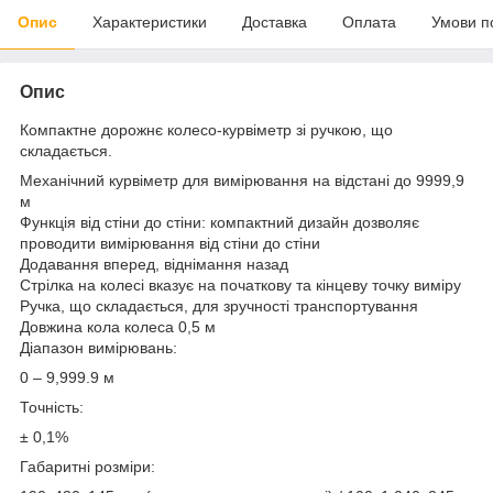
Опис
Характеристики
Доставка
Оплата
Умови п
Опис
Компактне дорожнє колесо-курвіметр зі ручкою, що
складається.
Механічний курвіметр для вимірювання на відстані до 9999,9
м
Функція від стіни до стіни: компактний дизайн дозволяє
проводити вимірювання від стіни до стіни
Додавання вперед, віднімання назад
Стрілка на колесі вказує на початкову та кінцеву точку виміру
Ручка, що складається, для зручності транспортування
Довжина кола колеса 0,5 м
Діапазон вимірювань:
0 – 9,999.9 м
Точність:
± 0,1%
Габаритні розміри: