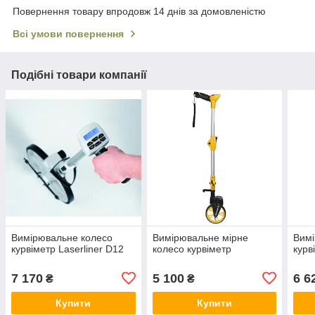
Повернення товару впродовж 14 днів за домовленістю
Всі умови повернення
Подібні товари компанії
Вимірювальне колесо
Вимірювальне мірне
Вимі
курвіметр Laserliner D12
колесо курвіметр
курв
7 170
5 100
6 6
₴
₴
Купити
Купити