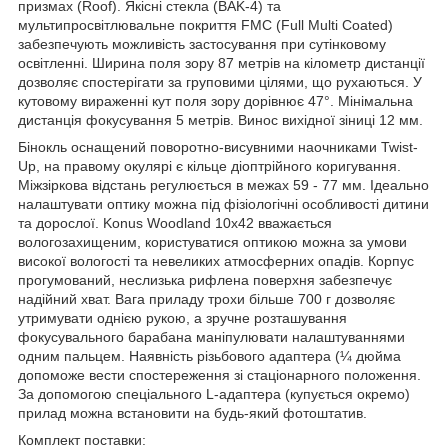
призмах (Roof). Якісні стекла (BAK-4) та
мультипросвітлювальне покриття FMC (Full Multi Coated)
забезпечують можливість застосування при сутінковому
освітленні. Ширина поля зору 87 метрів на кілометр дистанції
дозволяє спостерігати за груповими цілями, що рухаються. У
кутовому вираженні кут поля зору дорівнює 47°. Мінімальна
дистанція фокусування 5 метрів. Винос вихідної зіниці 12 мм.
Бінокль оснащений поворотно-висувними наочниками Twist-
Up, на правому окулярі є кільце діоптрійного коригування.
Міжзіркова відстань регулюється в межах 59 - 77 мм. Ідеально
налаштувати оптику можна під фізіологічні особливості дитини
та дорослої. Konus Woodland 10x42 вважається
вологозахищеним, користуватися оптикою можна за умови
високої вологості та невеликих атмосферних опадів. Корпус
прогумований, неслизька рифлена поверхня забезпечує
надійний хват. Вага приладу трохи більше 700 г дозволяє
утримувати однією рукою, а зручне розташування
фокусувального барабана маніпулювати налаштуваннями
одним пальцем. Наявність різьбового адаптера (¼ дюйма
допоможе вести спостереження зі стаціонарного положення.
За допомогою спеціального L-адаптера (купується окремо)
прилад можна встановити на будь-який фотоштатив.
Комплект поставки: