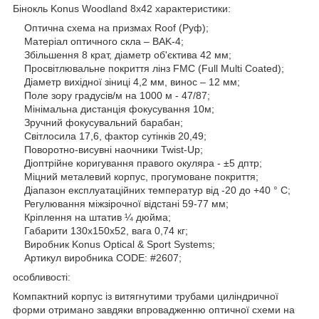
Бінокль Konus Woodland 8x42 характеристики:
Оптична схема на призмах Roof (Руф);
Матеріал оптичного скла – BАK-4;
Збільшення 8 крат, діаметр об'єктива 42 мм;
Просвітлювальне покриття лінз FMC (Full Multi Coated);
Діаметр вихідної зіниці 4,2 ​​мм, винос – 12 мм;
Поле зору градусів/м на 1000 м - 47/87;
Мінімальна дистанція фокусування 10м;
Зручний фокусувальний барабан;
Світлосила 17,6, фактор сутінків 20,49;
Поворотно-висувні наочники Twist-Up;
Діоптрійне коригування правого окуляра - ±5 дптр;
Міцний металевий корпус, прогумоване покриття;
Діапазон експлуатаційних температур від -20 до +40 ° C;
Регулювання міжзірочної відстані 59-77 мм;
Кріплення на штатив ¼ дюйма;
Габарити 130х150х52, вага 0,74 кг;
Виробник Konus Optical & Sport Systems;
Артикул виробника CODE: #2607;
особливості:
Компактний корпус із витягнутими трубами циліндричної
форми отримано завдяки впровадженню оптичної схеми на