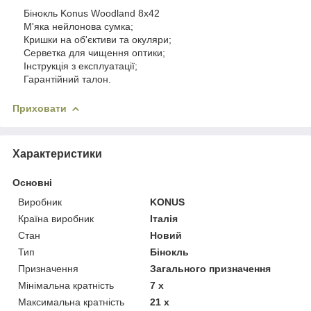
Бінокль Konus Woodland 8x42
М'яка нейлонова сумка;
Кришки на об'єктиви та окуляри;
Серветка для чищення оптики;
Інструкція з експлуатації;
Гарантійний талон.
Приховати
Характеристики
Основні
Виробник
KONUS
Країна виробник
Італія
Стан
Новий
Тип
Бінокль
Призначення
Загального призначення
Мінімальна кратність
7 х
Максимальна кратність
21 х