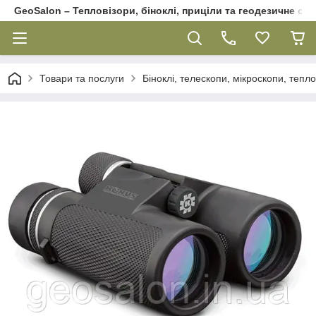
GeoSalon – Тепловізори, біноклі, приціли та геодезичне об
Товари та послуги
Біноклі, телескопи, мікроскопи, тепл