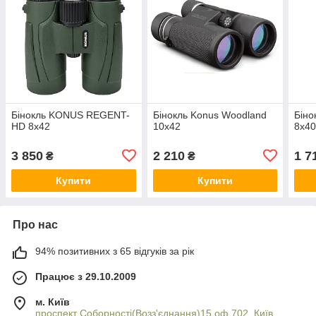
Бінокль KONUS REGENT-
Бінокль Konus Woodland
Біно
HD 8x42
10x42
8x40
3 850
2 210
1 7
₴
₴
Купити
Купити
Про нас
94% позитивних з 65 відгуків за рік
Працює з 29.10.2009
м. Київ
проспект Соборності(Возз'єднання)15 оф.702, Київ,