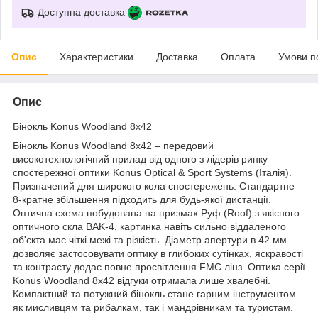
Доступна доставка
Опис
Характеристики
Доставка
Оплата
Умови п
Опис
Бінокль Konus Woodland 8x42
Бінокль Konus Woodland 8x42 – передовий
високотехнологічний прилад від одного з лідерів ринку
спостережної оптики Konus Optical & Sport Systems (Італія).
Призначений для широкого кола спостережень. Стандартне
8-кратне збільшення підходить для будь-якої дистанції.
Оптична схема побудована на призмах Руф (Roof) з якісного
оптичного скла BАK-4, картинка навіть сильно віддаленого
об'єкта має чіткі межі та різкість. Діаметр апертури в 42 мм
дозволяє застосовувати оптику в глибоких сутінках, яскравості
та контрасту додає повне просвітлення FMC лінз. Оптика серії
Konus Woodland 8x42 відгуки отримала лише хвалебні.
Компактний та потужний бінокль стане гарним інструментом
як мисливцям та рибалкам, так і мандрівникам та туристам.