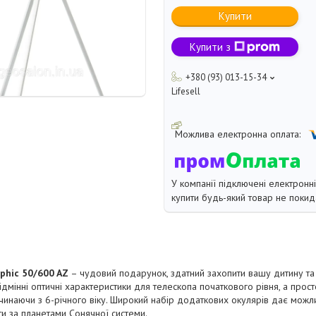
Купити
Купити з
+380 (93) 013-15-34
Lifesell
У компанії підключені електронн
купити будь-який товар не покид
phic 50/600 AZ
– чудовий подарунок, здатний захопити вашу дитину та 
дмінні оптичні характеристики для телескопа початкового рівня, а прост
очинаючи з 6-річного віку. Широкий набір додаткових окулярів дає можл
ти за планетами Сонячної системи.