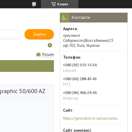
Кошик
Контакти
Знайти
проспект
Соборності(Возз'єднання)15
оф.702, Київ, Україна
Кошик
+380 (93) 013-15-34
Lifesell
+380 (66) 288-43-43
МТС
graphic 50/600 AZ
+380 (96) 966-29-45
Київстар
https://geosalon.in.ua/ua/contacts