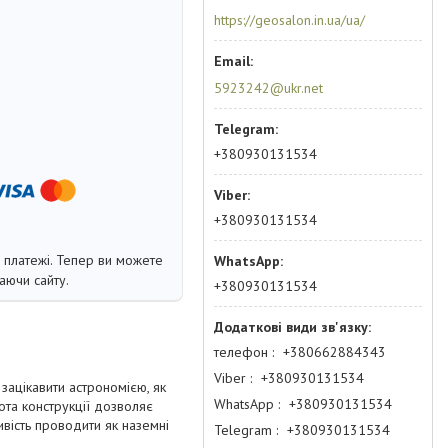
https://geosalon.in.ua/ua/
5923242@ukr.net
+380930131534
+380930131534
і платежі. Тепер ви можете
аючи сайту.
+380930131534
телефон
+380662884343
Viber
+380930131534
зацікавити астрономією, як
WhatsApp
+380930131534
ота конструкції дозволяє
ивість проводити як наземні
Telegram
+380930131534