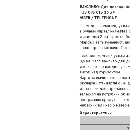
ВАЖЛИВО: Для докладнішо
+38 093 013 15 34
VIBER / TELEPHONE
Ця модель рекомендується д
з ручним управлінням
Nati
діаметром 8 км, зірок слабк
Марса. Навіть туманності, що
концентрованих плям. Тако
Телескоп комплектується аз
що не мало важливо для дит
дзеркало, що входить у комп
висоті над горизонтом.
Варто зазначити, що на від
окулярів і стандартні очки
якісні очки для отримання 
телескоп на потрібний об'єк
програмних продуктів - вір
небесних тіл і набір матер
Характеристики
З