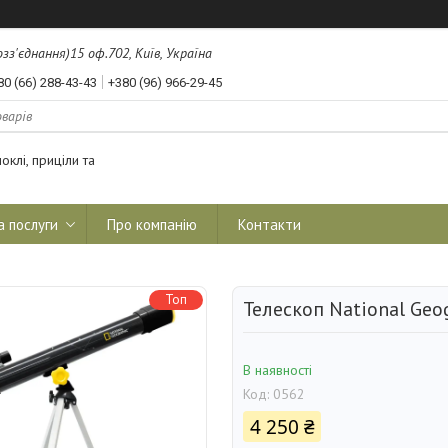
з'єднання)15 оф.702, Київ, Україна
80 (66) 288-43-43
+380 (96) 966-29-45
оклі, приціли та
а послуги
Про компанію
Контакти
Топ
Телескоп National Geo
В наявності
Код:
0562
4 250 ₴