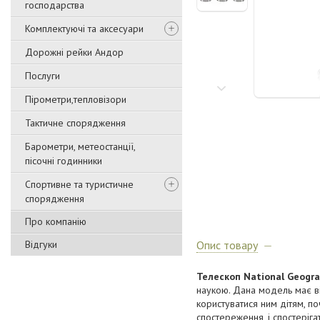
господарства
Комплектуючі та аксесуари
Дорожні рейки Андор
Послуги
Пірометри,тепловізори
Тактичне спорядження
Барометри, метеостанції,
пісочні годинники
Спортивне та туристичне
спорядження
Про компанію
Відгуки
Опис товару
Телескоп National Geogra
наукою. Дана модель має ві
користуватися ним дітям, п
спостереження, і спостеріга