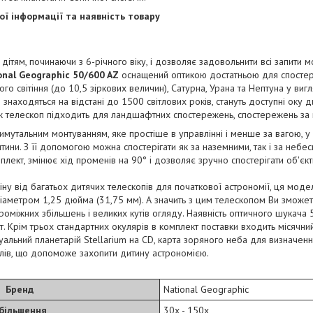
ї інформації та наявність товару
ітям, починаючи з 6-річного віку, і дозволяє задовольнити всі запити 
onal Geographic 50/600 AZ
оснащений оптикою достатньою для спостер
ого світіння (до 10,5 зіркових величин), Сатурна, Урана та Нептуна у виг
 знаходяться на відстані до 1500 світлових років, стануть доступні оку д
ж телескоп підходить для ландшафтних спостережень, спостережень за м
имутальним монтуванням, яке простіше в управлінні і менше за вагою, у 
ини. З її допомогою можна спостерігати як за наземними, так і за небес
лект, змінює хід променів на 90° і дозволяє зручно спостерігати об'єкт
міну від багатьох дитячих телескопів для початкової астрономії, ця мод
 діаметром 1,25 дюйма (31,75 мм). А значить з цим телескопом Ви зможе
проміжних збільшень і великих кутів огляду. Наявність оптичного шука
т. Крім трьох стандартних окулярів в комплект поставки входить місячни
туальний планетарій Stellarium на CD, карта зоряного неба для визначен
іалів, що допоможе захопити дитину астрономією.
Бренд
National Geographic
більшення
30x - 150x