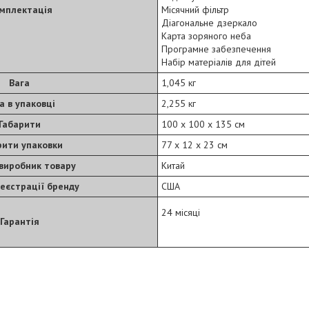
мплектація
Місячний фільтр
Діагональне дзеркало
Карта зоряного неба
Програмне забезпечення
Набір матеріалів для дітей
Вага
1,045 кг
а в упаковці
2,255 кг
Габарити
100 х 100 х 135 см
рити упаковки
77 х 12 х 23 см
виробник товару
Китай
еєстрації бренду
США
24 місяці
Гарантія