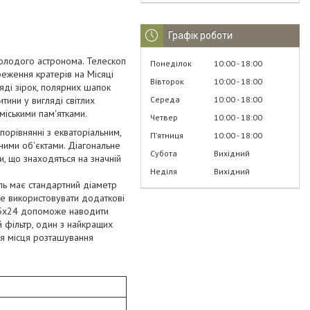
Графік роботи
молодого астронома. Телескоп
Понеділок
10:00
18:00
еження кратерів на Місяці
Вівторок
10:00
18:00
ляді зірок, полярних шапок
Середа
10:00
18:00
итини у вигляді світлих
іськими пам'ятками.
Четвер
10:00
18:00
порівнянні з екваторіальним,
Пʼятниця
10:00
18:00
ними об'єктами. Діагональне
Субота
Вихідний
и, що знаходяться на значній
Неділя
Вихідний
ель має стандартний діаметр
те використовувати додаткові
ча 5х24 допоможе наводити
й фільтр, один з найкращих
ня місця розташування