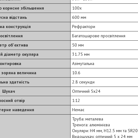
 корисне збільшення
100х
сна відстань
600 мм
на конструкція
Рефрактори
освітлення
Багатошарове просвітлення
етр об'єктива
50 мм
й діаметр окуляра
31.75 мм
онтировка
Азімутальна
 зоряна величина
10.6
льна здатність
2.8 секунди
Шукач
Оптичний 5х24
носний отвір
1:12
терне наведення
Немає
Труба: металева
Тренога: алюмінієва
Окуляри: H4 мм, H12.5 мм та SR2
Видошукач: оптичний 5 х 24 мм