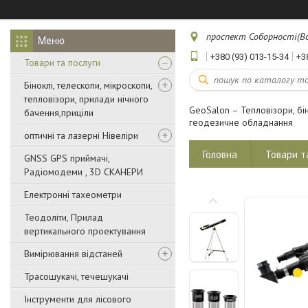
проспект Соборності(Воз
+380 (93) 013-15-34
+3
Товари та послуги
Біноклі, телескопи, мікроскопи,
тепловізори, прилади нічного
GeoSalon – Тепловізори, бін
бачення,приціли
геодезичне обладнання
оптичні та лазерні Нівеліри
Головна
Товари т
GNSS GPS приймачі,
Радіомодеми , 3D СКАНЕРИ
Електронні тахеометри
Теодоліти, Прилад
вертикального проектування
Вимірювання відстаней
Трасошукачі, течешукачі
Інструменти для лісового