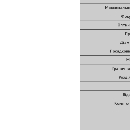
Максимально
Фоку
Оптич
Пр
Діам
Посадкови
М
Гранична
Розді
Від
Комп'ю