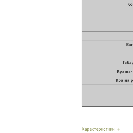
Ко
Ваг
Габа
Країна-
Країна р
Характеристики