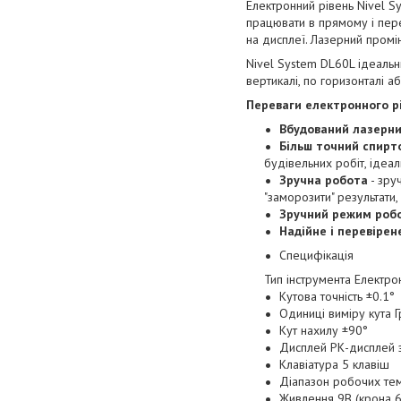
Електронний рівень Nivel 
працювати в прямому і пер
на дисплеї. Лазерний промі
Nivel System DL60L ідеальн
вертикалі, по горизонталі а
Переваги електронного рі
Вбудований лазерни
Більш точний спирт
будівельних робіт, ідеал
Зручна робота
- зру
"заморозити" результати
Зручний режим роб
Надійне і перевіре
Специфікація
Тип інструмента Електро
Кутова точність ±0.1°
Одиниці виміру кута 
Кут нахилу ±90°
Дисплей РК-дисплей з
Клавіатура 5 клавіш
Діапазон робочих те
Живлення 9В (крона 