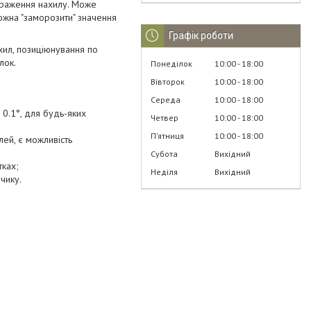
браження нахилу. Може
ожна "заморозити" значення
Графік роботи
хил, позиціюнування по
лок.
Понеділок
10:00
18:00
Вівторок
10:00
18:00
Середа
10:00
18:00
 0.1°, для будь-яких
Четвер
10:00
18:00
Пʼятниця
10:00
18:00
ей, є можливість
Субота
Вихідний
тках;
Неділя
Вихідний
чику.