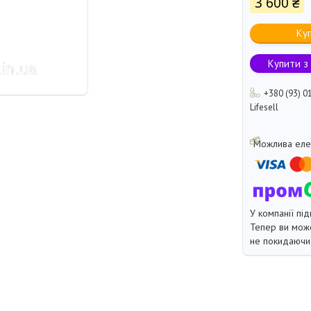
3 600 ₴
Ку
Купити з
+380 (93) 0
Lifesell
У компанії під
Тепер ви може
не покидаючи 