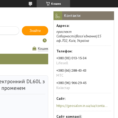
Кошик
Контакти
Знайти
проспект
Соборності(Возз'єднання)15
оф.702, Київ, Україна
Кошик
+380 (93) 013-15-34
Lifesell
+380 (66) 288-43-43
МТС
лектронний DL60L з
+380 (96) 966-29-45
 променем
Київстар
https://geosalon.in.ua/ua/contacts