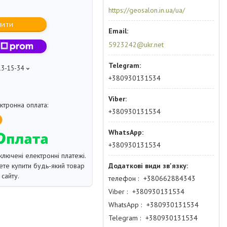
https://geosalon.in.ua/ua/
пити
5923242@ukr.net
13-15-34
+380930131534
+380930131534
+380930131534
ключені електронні платежі.
те купити будь-який товар
сайту.
телефон
+380662884343
Viber
+380930131534
WhatsApp
+380930131534
Telegram
+380930131534