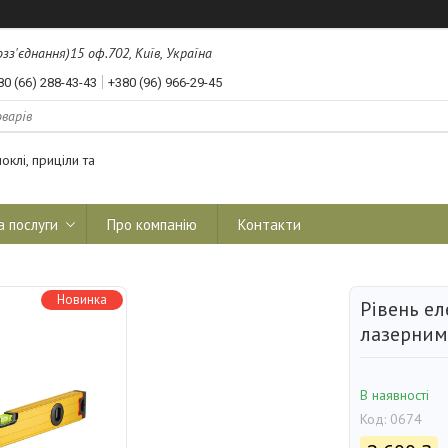
з'єднання)15 оф.702, Київ, Україна
80 (66) 288-43-43
+380 (96) 966-29-45
оклі, приціли та
а послуги
Про компанію
Контакти
Новинка
Рівень е
лазерним
В наявності
Код:
0674