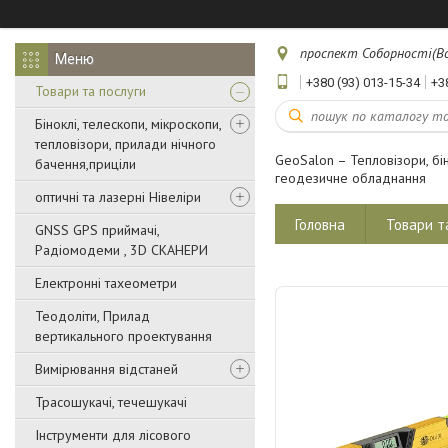
проспект Соборності(Воз
+380 (93) 013-15-34
+3
Товари та послуги
Біноклі, телескопи, мікроскопи,
тепловізори, прилади нічного
GeoSalon – Тепловізори, бін
бачення,приціли
геодезичне обладнання
оптичні та лазерні Нівеліри
Головна
Товари т
GNSS GPS приймачі,
Радіомодеми , 3D СКАНЕРИ
Електронні тахеометри
Теодоліти, Прилад
вертикального проектування
Вимірювання відстаней
Трасошукачі, течешукачі
Інструменти для лісового