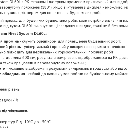
System DL60L з РК-екраном і лазерним променем призначений для відо
евернутому положенні (180°). Якщо зчитування з дисплея неможливо, м
нь служить орієнтиром для полегшення будівельних робіт.
ий прилад для будь-яких будівельних робіт, коли потрібно визначити на
бо під кутом. DL60L виконує всі ці завдання швидше, точніше й без поми
вня Nivel System DL60L:
й промінь
- служить орієнтиром для полегшення будівельних робіт;
овий рівень
- універсальний і простий у використанні прилад з точністю ±
ьно підходить для вертикальних, горизонтальних і похилих робіт;
чна довжина 600 мм, результати вимірювань відображаються на РК-диспл
, а також працювати в перевернутому положенні;
оти
- можливо відображати результати вимірювань в градусах або відсо
не обладнання
- стійкий до важких умов роботи на будівельному майдан
нний рівень
Градуси / %
 підсвічуванням
мператур Від -10℃ до +50℃
6F22)