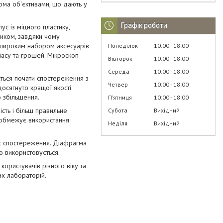
ома об'єктивами, що дають у
Графік роботи
с із міцного пластику,
иком, завдяки чому
 широким набором аксесуарів
Понеділок
10:00
18:00
асу та грошей. Мікроскоп
Вівторок
10:00
18:00
Середа
10:00
18:00
ться почати спостереження з
Четвер
10:00
18:00
досягнуто кращої якості
о збільшення.
Пʼятниця
10:00
18:00
сть і більш правильне
Субота
Вихідний
 обмежує використання
Неділя
Вихідний
с спостереження. Діафрагма
що використовується.
ористувачів різного віку та
х лабораторій.