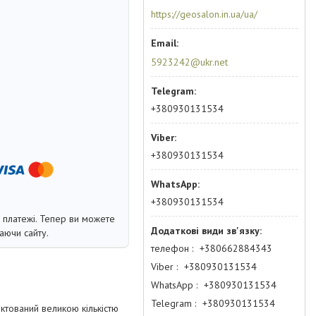
https://geosalon.in.ua/ua/
5923242@ukr.net
+380930131534
+380930131534
+380930131534
і платежі. Тепер ви можете
аючи сайту.
телефон
+380662884343
Viber
+380930131534
WhatsApp
+380930131534
Telegram
+380930131534
ктований великою кількістю