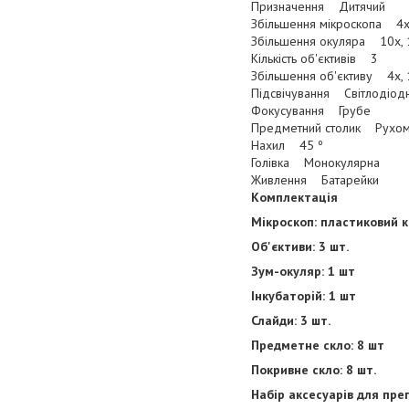
Призначення Дитячий
Збільшення мікроскопа 4х,
Збільшення окуляра 10х, 
Кількість об'єктивів 3
Збільшення об'єктиву 4х, 
Підсвічування Світлодіодн
Фокусування Грубе
Предметний столик Рухоми
Нахил 45 º
Голівка Монокулярна
Живлення Батарейки
Комплектація
Мікроскоп: пластиковий 
Об'єктиви: 3 шт.
Зум-окуляр: 1 шт
Інкубаторій: 1 шт
Слайди: 3 шт.
Предметне скло: 8 шт
Покривне скло: 8 шт.
Набір аксесуарів для пр