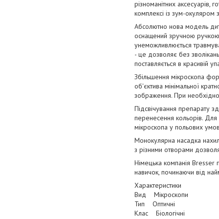
різноманітних аксесуарів, 
комплексі із зум-окуляром 
Абсолютно нова модель дитя
оснащений зручною ручкою 
унеможливлюється травмува
- це дозволяє без зволікан
поставляється в красивій уп
Збільшення мікроскопа форм
об'єктива мінімальної кратн
зображення. При необхіднос
Підсвічування препарату зд
перенесення кольорів. Для
мікроскопа у польових умов
Монокулярна насадка нахил
з різними отворами дозволяє
Німецька компанія Bresser 
навичок, починаючи від на
Характеристики
Вид Мікроскопи
Тип Оптичні
Клас Біологічні