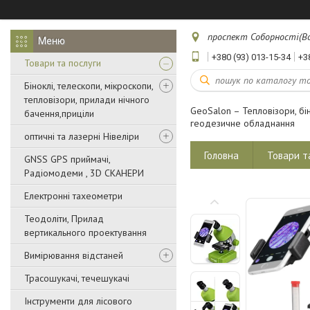
проспект Соборності(Воз
+380 (93) 013-15-34
+3
Товари та послуги
Біноклі, телескопи, мікроскопи,
тепловізори, прилади нічного
GeoSalon – Тепловізори, бін
бачення,приціли
геодезичне обладнання
оптичні та лазерні Нівеліри
Головна
Товари т
GNSS GPS приймачі,
Радіомодеми , 3D СКАНЕРИ
Електронні тахеометри
Теодоліти, Прилад
вертикального проектування
Вимірювання відстаней
Трасошукачі, течешукачі
Інструменти для лісового