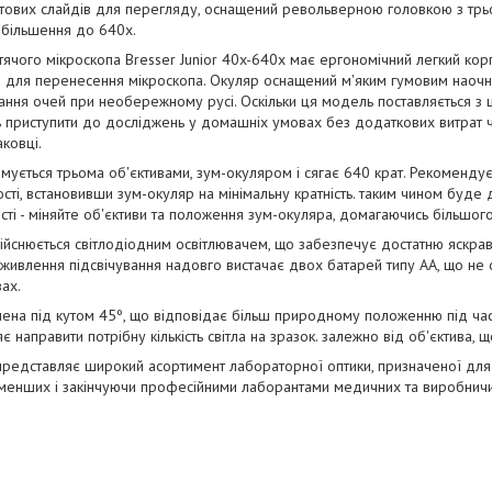
готових слайдів для перегляду, оснащений револьверною головкою з трь
збільшення до 640х.
чого мікроскопа Bresser Junior 40x-640x має ергономічний легкий корпу
для перенесення мікроскопа. Окуляр оснащений м'яким гумовим наочн
ння очей при необережному русі. Оскільки ця модель поставляється з
ь приступити до досліджень у домашніх умовах без додаткових витрат ч
аковці.
ується трьома об'єктивами, зум-окуляром і сягає 640 крат. Рекомендує
ості, встановивши зум-окуляр на мінімальну кратність. таким чином буде 
ті - міняйте об'єктиви та положення зум-окуляра, домагаючись більшог
ійснюється світлодіодним освітлювачем, що забезпечує достатню яскраві
 живлення підсвічування надовго вистачає двох батарей типу АА, що не
ах.
ена під кутом 45º, що відповідає більш природному положенню під ча
 направити потрібну кількість світла на зразок. залежно від об'єктива, 
представляє широкий асортимент лабораторної оптики, призначеної для к
йменших і закінчуючи професійними лаборантами медичних та виробничи