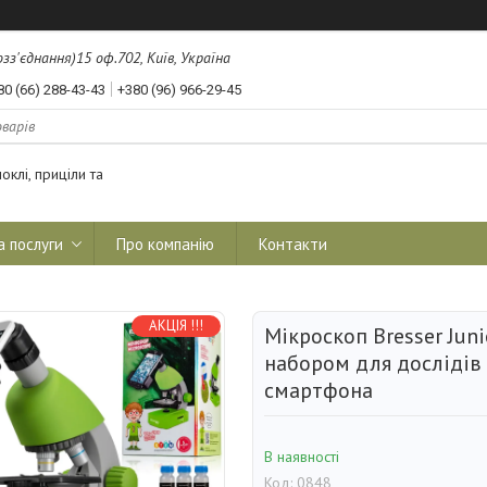
з'єднання)15 оф.702, Київ, Україна
80 (66) 288-43-43
+380 (96) 966-29-45
оклі, приціли та
а послуги
Про компанію
Контакти
АКЦІЯ !!!
Мікроскоп Bresser Juni
набором для дослідів
смартфона
В наявності
Код:
0848