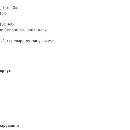
 10х, 40х
16х
10х, 40х
е (світлом, що проходить)
й, з препаратоутримувачами
корпус
епарування