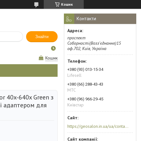
Кошик
Контакти
Знайти
проспект
Соборності(Возз'єднання)15
оф.702, Київ, Україна
Кошик
+380 (93) 013-15-34
Lifesell
+380 (66) 288-43-43
МТС
or 40x-640x Green з
+380 (96) 966-29-45
 і адаптером для
Київстар
https://geosalon.in.ua/ua/contacts