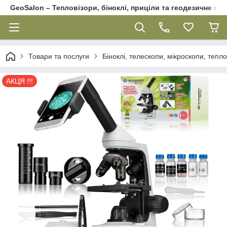
GeoSalon – Тепловізори, біноклі, приціли та геодезичне об
Товари та послуги
Біноклі, телескопи, мікроскопи, тепл
АКЦЯ !!!