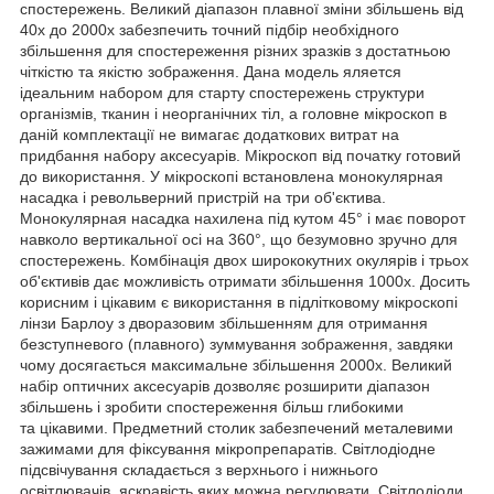
спостережень. Великий діапазон плавної зміни збільшень від
40х до 2000х забезпечить точний підбір необхідного
збільшення для спостереження різних зразків з достатньою
чіткістю та якістю зображення. Дана модель яляется
ідеальним набором для старту спостережень структури
організмів, тканин і неорганічних тіл, а головне мікроскоп в
даній комплектації не вимагає додаткових витрат на
придбання набору аксесуарів. Мікроскоп від початку готовий
до використання. У мікроскопі встановлена ​​монокулярная
насадка і револьверний пристрій на три об'єктива.
Монокулярная насадка нахилена під кутом 45° і має поворот
навколо вертикальної осі на 360°, що безумовно зручно для
спостережень. Комбінація двох ширококутних окулярів і трьох
об'єктивів дає можливість отримати збільшення 1000х. Досить
корисним і цікавим є використання в підлітковому мікроскопі
лінзи Барлоу з дворазовим збільшенням для отримання
безступневого (плавного) зуммування зображення, завдяки
чому досягається максимальне збільшення 2000х. Великий
набір оптичних аксесуарів дозволяє розширити діапазон
збільшень і зробити спостереження більш глибокими
та цікавими. Предметний столик забезпечений металевими
зажимами для фіксування мікропрепаратів. Світлодіодне
підсвічування складається з верхнього і нижнього
освітлювачів, яскравість яких можна регулювати. Світлодіоди