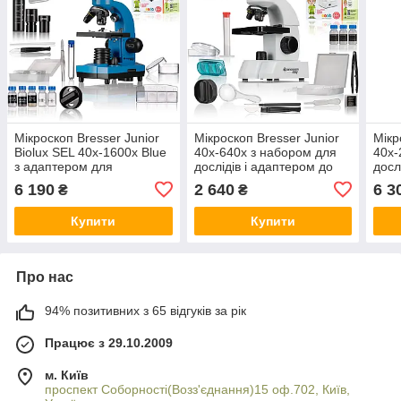
Мікроскоп Bresser Junior
Мікроскоп Bresser Junior
Мікр
Biolux SEL 40x-1600x Blue
40x-640x з набором для
40x-
з адаптером для
дослідів і адаптером до
досл
смартфона
смартфона 1
сма
6 190
2 640
6 3
₴
₴
Купити
Купити
Про нас
94% позитивних з 65 відгуків за рік
Працює з 29.10.2009
м. Київ
проспект Соборності(Возз'єднання)15 оф.702, Київ,