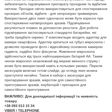
забезпечують підсвічування препарату прохідним та відбитим
світлом. Прохідне світло використовується для спостереження
прозорих об'єктів, відбите - для непрозорих тривимірних.
Використання двох ламп одночасно може бути корисно при
спостереженні напівпрозорих зразків. Підсвічування
регулюється плавно за допомогою реостата. Для роботи
підсвічування застосовуються стандартні батарейки, які
треба придбати окремо. У комплектацію входить адаптер для
камери смартфона. Адаптер кріпиться на тубусі мікроскопа і
дозволяє проводити фото і відеозйомку основною камерою
гаджета, надійно його фіксуючи. Живлення мікроскопа
здійснюється від трьох найпоширеніших батарей АА. Таким
чином мікроскоп незалежний від мережі змінного струму і
може бути використаний навіть в польових умовах. Перелік
аксесуарів включає готові слайди, до огляду яких можна
приступити негайно. Також в наборі є аксесуари для
препарування зразків, мікротом для самостійного
приготування зразків, інкубаторій і препарати для
самостійного приготування.
ВАЖЛИВО: Для докладнішої інформації та наявність
товару
+38 093 013 15 34
VIBER / TELEPHONE