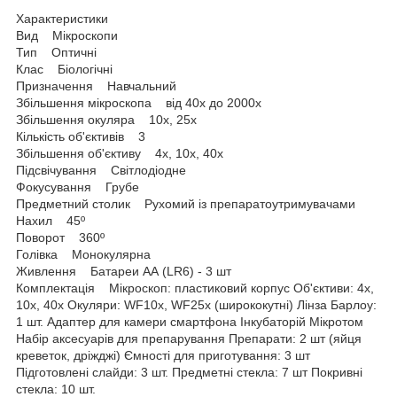
Характеристики
Вид Мікроскопи
Тип Оптичні
Клас Біологічні
Призначення Навчальний
Збільшення мікроскопа від 40x до 2000x
Збільшення окуляра 10х, 25х
Кількість об'єктивів 3
Збільшення об'єктиву 4х, 10х, 40х
Підсвічування Світлодіодне
Фокусування Грубе
Предметний столик Рухомий із препаратоутримувачами
Нахил 45º
Поворот 360º
Голівка Монокулярна
Живлення Батареи АА (LR6) - 3 шт
Комплектація Мікроскоп: пластиковий корпус Об'єктиви: 4x,
10x, 40x Окуляри: WF10x, WF25x (ширококутні) Лінза Барлоу:
1 шт. Адаптер для камери смартфона Інкубаторій Мікротом
Набір аксесуарів для препарування Препарати: 2 шт (яйця
креветок, дріжджі) Ємності для приготування: 3 шт
Підготовлені слайди: 3 шт. Предметні стекла: 7 шт Покривні
стекла: 10 шт.