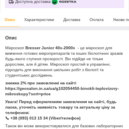
Доступна доставка
Опис
Характеристики
Доставка
Оплата
Умови п
Опис
Мікроскоп
Bresser Junior 40x-2000x
- це мікроскоп для
вивчення готових мікропрепаратів та інших біологічних зразків
будь-якого ступеня прозорості. Він підійде не тільки
дорослим, але й дітям. Мікроскоп простий в управлінні,
підходить для виконання шкільних робіт з біології та
студентських досліджень.
знижка 2% при замовленні на сайті
https://geosalon.in.ua/ua/g102054450-binokli-teplovizory-
mikroskopy?sort=price
Увага! Перед оформленням замовлення на сайті, будь
ласка, уточніть наявність товару та актуальну ціну за
телефоном:
📞 +38 (093) 013 15 34 (Viber/телефон)
Також він може використовуватися для базових лабораторних