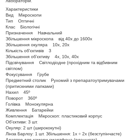
лабораторій.
Характеристики
Вид Мікроскопи
Тип Оптичні
Клас Біологічні
Призначення Навчальний
Збільшення мікроскопа від 40х до 1600х
Збільшення окуляра 10х, 20х
Кількість об'єктивів 3
Збільшення об'єктиву 4х, 10х, 40х
Підсвічування Світлодіодне (прохідним та відбивним
світлом)
Фокусування Грубе
Предметний столик Рухомий з препаратоутримувачами
(притискними лапками)
Нахил 45º
Поворот 360º
Голівка Монокулярна
Живлення Батарейки
Комплектація Мікроскоп: пластиковий корпус
Об'єктиви: 3 шт.
Окуляр: 2 шт (ширококутні)
Лінза Барлоу: 1 шт. Збільшення: 1х ÷ 2х (безступінчасте)
Адаптер для камери смартфона (планшета)