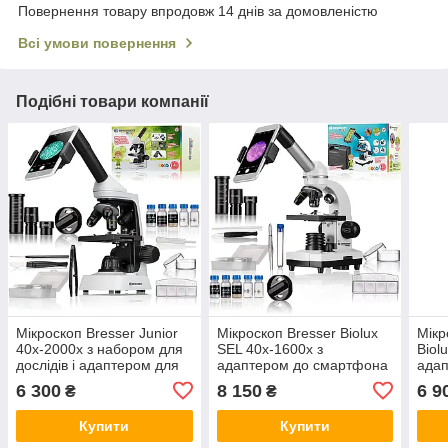
Повернення товару впродовж 14 днів за домовленістю
Всі умови повернення
Подібні товари компанії
Мікроскоп Bresser Junior
Мікроскоп Bresser Biolux
Мікр
40x-2000x з набором для
SEL 40x-1600x з
Biol
дослідів і адаптером для
адаптером до смартфона
ада
смартфона
в кейсі
смар
6 300
8 150
6 9
₴
₴
Купити
Купити