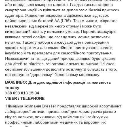
або передньою камерою гаджета. Гладка тильна сторона
смартфона надійно кріпиться за допомогою безлічі присосок
адаптера. Живлення мікроскопа здійснюється від трьох
найпоширеніших батарей АА (LR6). Таким чином, мікроскоп
незалежний від мережі змінного струму і може бути
використаний навіть у польових умовах. Перелік аксесуарів
включає готові слайди, до огляду яких можна розпочати
негайно. Також у наборі є аксесуари для препарування
зразків, мікротоми для самостійного приготування зразків,
інкубаторій та препарати для самостійного приготування.
Незважаючи на те, що даний прилад швидше буде цікавим
для дітей та підлітків, всі оптичні елементи виконані зі скла,
серйозне збільшення дозволить розглянути більшість з того,
що доступне "дорослому" біологічному мікроскопу.
ВАЖЛИВО: Для докладнішої інформації та наявність
товару
+38 093 013 15 34
VIBER / TELEPHONE
Німецька компанія Bresser представляє широкий асортимент
лабораторної оптики, призначеної для користувачів різного
віку та навичок, починаючи від найменших і закінчуючи
професійними лаборантами медичних та виробничих