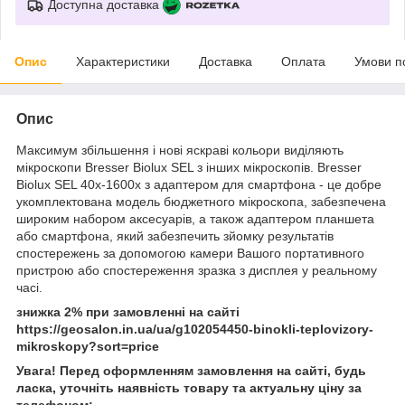
Доступна доставка
Опис
Характеристики
Доставка
Оплата
Умови п
Опис
Максимум збільшення і нові яскраві кольори виділяють
мікроскопи Bresser Biolux SEL з інших мікроскопів. Bresser
Biolux SEL 40x-1600x з адаптером для смартфона - це добре
укомплектована модель бюджетного мікроскопа, забезпечена
широким набором аксесуарів, а також адаптером планшета
або смартфона, який забезпечить зйомку результатів
спостережень за допомогою камери Вашого портативного
пристрою або спостереження зразка з дисплея у реальному
часі.
знижка 2% при замовленні на сайті
https://geosalon.in.ua/ua/g102054450-binokli-teplovizory-
mikroskopy?sort=price
Увага! Перед оформленням замовлення на сайті, будь
ласка, уточніть наявність товару та актуальну ціну за
телефоном: