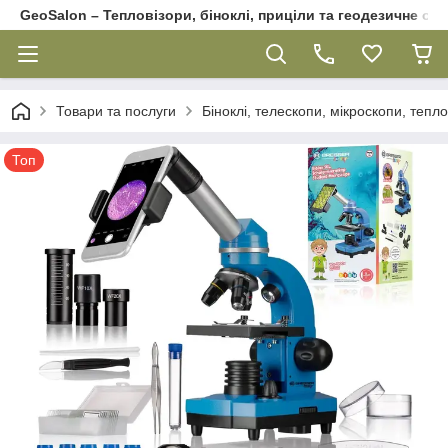
GeoSalon – Тепловізори, біноклі, приціли та геодезичне об
Товари та послуги
Біноклі, телескопи, мікроскопи, тепл
Топ