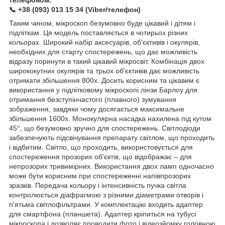
📞 +38 (093) 013 15 34 (Viber/телефон)
Таким чином, мікроскоп безумовно буде цікавий і дітям і
підліткам. Ця модель поставляється в чотирьох різних
кольорах. Широкий набір аксесуарів, об'єктивів і окулярів,
необхідних для старту спостережень, що дає можливість
відразу поринути в такий цікавий мікросвіт. Комбінація двох
ширококутних окулярів та трьох об'єктивів дає можливість
отримати збільшення 800х. Досить корисним та цікавим є
використання у підлітковому мікроскопі лінзи Барлоу для
отримання безступінчастого (плавного) зумування
зображення, завдяки чому досягається максимальне
збільшення 1600х. Монокулярна насадка нахилена під кутом
45°, що безумовно зручно для спостережень. Світлодіоди
забезпечують підсвічування препарату світлом, що проходить
і відбитим. Світло, що проходить, використовується для
спостереження прозорих об'єктів, що відображає – для
непрозорих тривимірних. Використання двох ламп одночасно
може бути корисним при спостереженні напівпрозорих
зразків. Передача кольору і інтенсивність пучка світла
контролюється діафрагмою з різними діаметрами отворів і
п'ятьма світлофільтрами. У комплектацію входить адаптер
для смартфона (планшета). Адаптер кріпиться на тубусі
мікроскопа і дозволяє проводити фото і відеозйомку головною