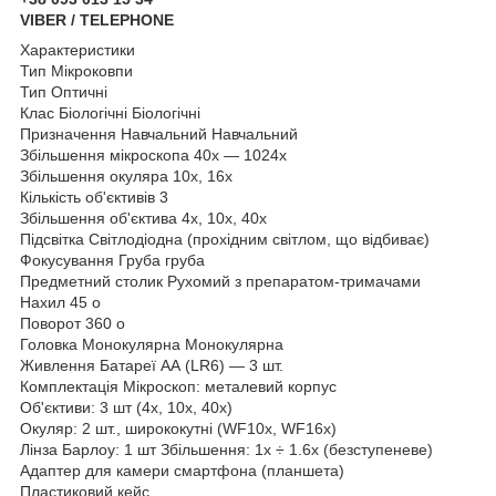
VIBER / TELEPHONE
Характеристики
Тип Мікроковпи
Тип Оптичні
Клас Біологічні Біологічні
Призначення Навчальний Навчальний
Збільшення мікроскопа 40х — 1024х
Збільшення окуляра 10х, 16х
Кількість об'єктивів 3
Збільшення об'єктива 4х, 10х, 40х
Підсвітка Світлодіодна (прохідним світлом, що відбиває)
Фокусування Груба груба
Предметний столик Рухомий з препаратом-тримачами
Нахил 45 o
Поворот 360 o
Головка Монокулярна Монокулярна
Живлення Батареї АА (LR6) — 3 шт.
Комплектація Мікроскоп: металевий корпус
Об'єктиви: 3 шт (4x, 10x, 40x)
Окуляр: 2 шт., ширококутні (WF10x, WF16x)
Лінза Барлоу: 1 шт Збільшення: 1х ÷ 1.6х (безступеневе)
Адаптер для камери смартфона (планшета)
Пластиковий кейс