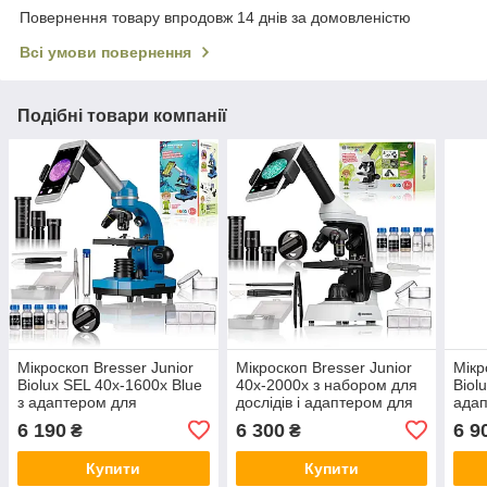
Повернення товару впродовж 14 днів за домовленістю
Всі умови повернення
Подібні товари компанії
Мікроскоп Bresser Junior
Мікроскоп Bresser Junior
Мікр
Biolux SEL 40x-1600x Blue
40x-2000x з набором для
Biol
з адаптером для
дослідів і адаптером для
ада
смартфона
смартфона
смар
6 190
6 300
6 9
₴
₴
Купити
Купити