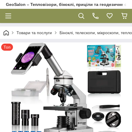
GeoSalon – Тепловізори, біноклі, приціли та геодезичне об
Товари та послуги
Біноклі, телескопи, мікроскопи, тепл
Топ