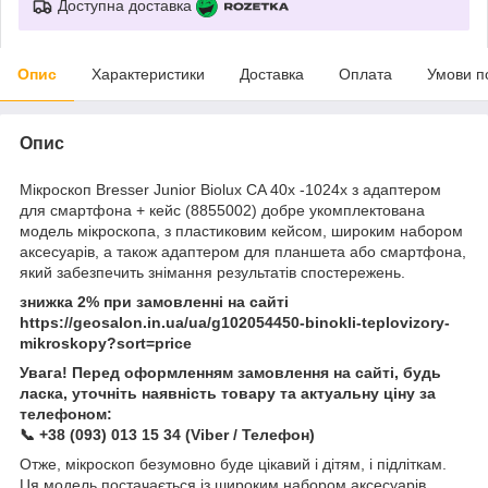
Доступна доставка
Опис
Характеристики
Доставка
Оплата
Умови п
Опис
Мікроскоп Bresser Junior Biolux CA 40x -1024x з адаптером
для смартфона + кейс (8855002) добре укомплектована
модель мікроскопа, з пластиковим кейсом, широким набором
аксесуарів, а також адаптером для планшета або смартфона,
який забезпечить знімання результатів спостережень.
знижка 2% при замовленні на сайті
https://geosalon.in.ua/ua/g102054450-binokli-teplovizory-
mikroskopy?sort=price
Увага! Перед оформленням замовлення на сайті, будь
ласка, уточніть наявність товару та актуальну ціну за
телефоном:
📞 +38 (093) 013 15 34 (Viber / Телефон)
Отже, мікроскоп безумовно буде цікавий і дітям, і підліткам.
Ця модель постачається із широким набором аксесуарів,