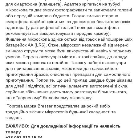
для смартфона (планшета). Адаптер кріпиться на тубусі
мікроскопа та дає змогу фотографувати та записувати головні
або передній камерою ґаджета. Гладка тильна сторона
смартфона надійно кріпиться за допомогою безлічі присосків
адаптера (у разі рифленої тильної поверхні смартфона
рекомендується використовувати передню камеру).
Живлення мікроскопа здійснюється від трьох найпоширеніших
батарейок АА (LR6). Отже, мікроскоп незалежний від мережі
змінного струму та може бути використаний навіть у польових
умовах. Перелік аксесуарів містить готові слайди, до огляду
яких можна розпочати негайно. Також у наборі є аксесуари
для припарювання зразків, мікротоми для самостійного
приготування зразків, очислень і препарати для самостійного
приготування. Попри те, що цей прилад швидше буде цікавим
для дітей і підлітків, всі оптичні елементи виготовлені зі скла,
серйозне збільшення дасть змогу розглянути більшість того,
що є "дорослому" біологічному мікроскопу.
Торгова марка Bresser представляє широкий вибір
традиційно якісних мікроскопів будь-якої складності та
завдань.
ВАЖЛИВО: Для докладнішої інформації та наявність
товару
+38 093 013 15 34