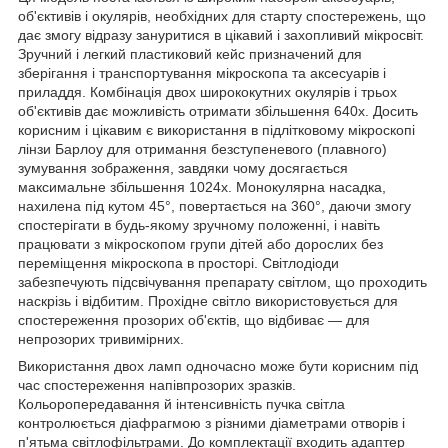
об'єктивів і окулярів, необхідних для старту спостережень, що
дає змогу відразу зануритися в цікавий і захопливий мікросвіт.
Зручний і легкий пластиковий кейс призначений для
зберігання і транспортування мікроскопа та аксесуарів і
приладдя. Комбінація двох ширококутних окулярів і трьох
об'єктивів дає можливість отримати збільшення 640х. Досить
корисним і цікавим є використання в підлітковому мікроскопі
лінзи Барлоу для отримання безступеневого (плавного)
зумування зображення, завдяки чому досягається
максимальне збільшення 1024х. Монокулярна насадка,
нахилена під кутом 45°, повертається на 360°, даючи змогу
спостерігати в будь-якому зручному положенні, і навіть
працювати з мікроскопом групи дітей або дорослих без
переміщення мікроскопа в просторі. Світлодіоди
забезпечують підсвічування препарату світлом, що проходить
наскрізь і відбитим. Прохідне світло використовується для
спостереження прозорих об'єктів, що відбиває — для
непрозорих тривимірних.
Використання двох ламп одночасно може бути корисним під
час спостереження напівпрозорих зразків.
Кольоропередавання й інтенсивність пучка світла
контролюється діафрагмою з різними діаметрами отворів і
п'ятьма світлофільтрами. До комплектації входить адаптер