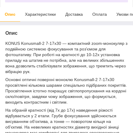
Опис
Характеристики
Доставка
Оплата
Умови п
Опис
KONUS Konusmall-2 7-17x30 — компактний zoom-монокуляр з
подвійною системою фокусування та роз'ємом для
фотоштативу. При роботі на кратності до 10-12x установка
приладу на штатив не потрібна, але на великих збільшеннях
вона дозволить стабілізувати зображення, що тремтить через
вібрацію рук.
Основні оптичні поверхні моноклю Konusmall-2 7-17x30
просвітлені кількома шарами спеціально підібраних покриттів.
Просвітлення істотно покращує світлопропускання на кордоні
скло/повітря, завдяки чому зображення, що формується,
виходить контрастним і світлим.
На обраній кратності (від 7x до 17x) наведення різкості
відбувається у 2 етапи. Грубе фокусування здійснюється
висуванням об'єктива, а тонке — поворотом кільця на
об'єктиві. На невеликих кратностях діаметр вихідної зіниці
монокуляра має комфортні для тривалого спостереження