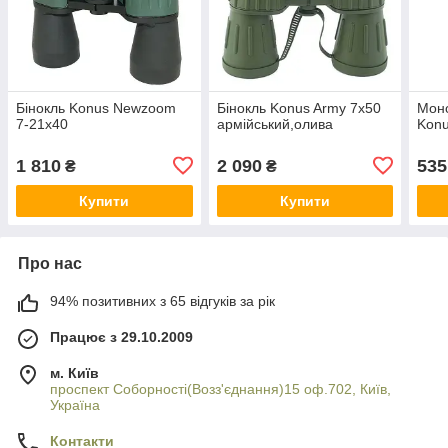
Бінокль Konus Newzoom
Бінокль Konus Army 7x50
Мон
7-21x40
армійський,олива
Konu
1 810
2 090
535
₴
₴
Купити
Купити
Про нас
94% позитивних з 65 відгуків за рік
Працює з 29.10.2009
м. Київ
проспект Соборності(Возз'єднання)15 оф.702, Київ,
Україна
Контакти