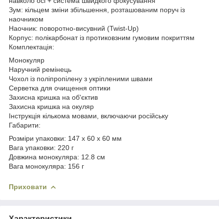
навколо осі + система швидкого фокусування
Зум: кільцем зміни збільшення, розташованим поруч із
наочником
Наочник: поворотно-висувний (Twist-Up)
Корпус: полікарбонат із протиковзним гумовим покриттям
Комплектація:
Монокуляр
Наручний ремінець
Чохол із поліпропілену з укріпленими швами
Серветка для очищення оптики
Захисна кришка на об'єктив
Захисна кришка на окуляр
Інструкція кількома мовами, включаючи російську
Габарити:
Розміри упаковки: 147 x 60 x 60 мм
Вага упаковки: 220 г
Довжина монокуляра: 12.8 см
Вага монокуляра: 156 г
Приховати
Характеристики