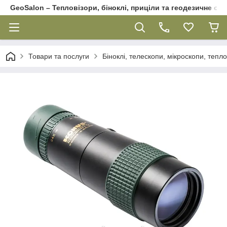
GeoSalon – Тепловізори, біноклі, приціли та геодезичне об
Товари та послуги
Біноклі, телескопи, мікроскопи, тепл