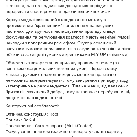
значення, але на надвисоких доведеться періодично
переривати спостереження, даючи відпочинок очам.
Корпус моделі виконаний з анодованого металу з
протиковзним "краплинним" напиленням на висувних
частинах. Для зручності налаштування приладу кільця
фокусування та регулювання кратності мають незнімні гумові
накладки з поперечним рельєфом. Окуляр оснащений
висувним гумовим наочником, лінза окуляра та зовнішня лінза
об'єктива захищені гумовими кришечками FLY-UP (знімними).
Обмежень з використання приладу практично немає (за
винятком екстремальних погодних умов). Через велику
кількість рухомих елементів корпус монокля практично
неможливо загерметизувати, тому занурення приладу у воду
категорично не рекомендується. Тим не менш, від падаючих
бризок він захищений добре, тому нетривале перебування під
дощем не нашкодить оптиці.
Конструктивні особливості:
Оптична конструкція: Roof
Призми: BaK-4
Просвітлення: багатошарове (Multi-Coated)
Фокусування: шляхом взаємного повороту частин корпусу