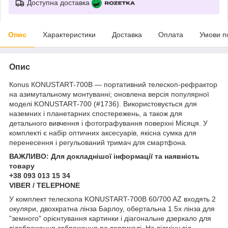
Доступна доставка
Опис
Характеристики
Доставка
Оплата
Умови п
Опис
Кonus КONUSTART-700B — портативний телескоп-рефрактор
на азимутальному монтуванні; оновлена версія популярної
моделі KONUSTART-700 (#1736). Використовується для
наземних і планетарних спостережень, а також для
детального вивчення і фотографування поверхні Місяця. У
комплекті є набір оптичних аксесуарів, якісна сумка для
перенесення і регульований тримач для смартфона.
ВАЖЛИВО: Для докладнішої інформації та наявність
товару
+38 093 013 15 34
VIBER / TELEPHONE
У комплект телескопа KONUSTART-700B 60/700 AZ входять 2
окуляри, двохкратна лінза Барлоу, обертальна 1.5x лінза для
"земного" орієнтування картинки і діагональне дзеркало для
відображення зображення по вертикалі. На відміну від