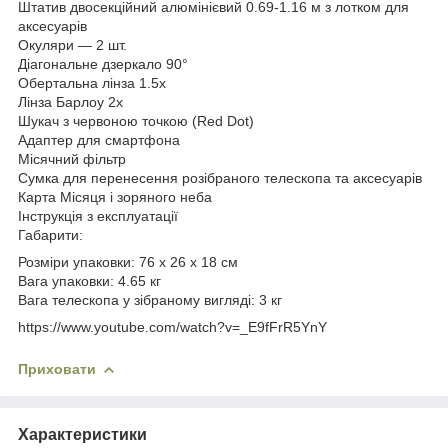
Штатив двосекційний алюмінієвий 0.69-1.16 м з лотком для
аксесуарів
Окуляри — 2 шт.
Діагональне дзеркало 90°
Обертальна лінза 1.5х
Лінза Барлоу 2x
Шукач з червоною точкою (Red Dot)
Адаптер для смартфона
Місячний фільтр
Сумка для перенесення розібраного телескопа та аксесуарів
Карта Місяця і зоряного неба
Інструкція з експлуатації
Габарити:
Розміри упаковки: 76 x 26 x 18 см
Вага упаковки: 4.65 кг
Вага телескопа у зібраному вигляді: 3 кг
https://www.youtube.com/watch?v=_E9fFrR5YnY
Приховати
Характеристики