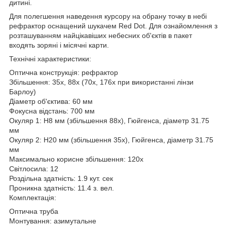
дитині.
Для полегшення наведення курсору на обрану точку в небі
рефрактор оснащений шукачем Red Dot. Для ознайомлення з
розташуванням найцікавіших небесних об'єктів в пакет
входять зоряні і місячні карти.
Технічні характеристики:
Оптична конструкція: рефрактор
Збільшення: 35x, 88x (70x, 176x при використанні лінзи
Барлоу)
Діаметр об'єктива: 60 мм
Фокусна відстань: 700 мм
Окуляр 1: H8 мм (збільшення 88x), Гюйгенса, діаметр 31.75
мм
Окуляр 2: H20 мм (збільшення 35x), Гюйгенса, діаметр 31.75
мм
Максимально корисне збільшення: 120x
Світлосила: 12
Роздільна здатність: 1.9 кут. сек
Проникна здатність: 11.4 з. вел.
Комплектація:
Оптична труба
Монтування: азимутальне