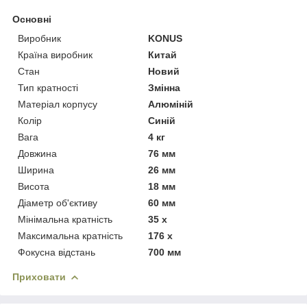
Основні
Виробник
KONUS
Країна виробник
Китай
Стан
Новий
Тип кратності
Змінна
Матеріал корпусу
Алюміній
Колір
Синій
Вага
4 кг
Довжина
76 мм
Ширина
26 мм
Висота
18 мм
Діаметр об'єктиву
60 мм
Мінімальна кратність
35 х
Максимальна кратність
176 х
Фокусна відстань
700 мм
Приховати