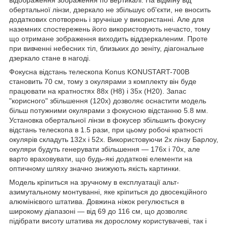
обертальної лінзи, дзеркало не збільшує об'єкти, не вносить
додаткових спотворень і зручніше у використанні. Але для
наземних спостережень його використовують нечасто, тому
що отримане зображення виходить віддзеркаленим. Проте
при вивченні небесних тіл, близьких до зеніту, діагональне
дзеркало стане в нагоді.
Фокусна відстань телескопа Konus KONUSTART-700B
становить 70 см, тому з окулярами з комплекту він буде
працювати на кратностях 88x (H8) і 35x (H20). Запас
"корисного" збільшення (120х) дозволяє оснастити модель
більш потужними окулярами з фокусною відстанню 5.8 мм.
Установка обертальної лінзи в фокусер збільшить фокусну
відстань телескопа в 1.5 рази, при цьому робочі кратності
окулярів складуть 132х і 52х. Використовуючи 2х лінзу Барлоу,
окуляри будуть генерувати збільшення — 176х і 70х, але
варто враховувати, що будь-які додаткові елементи на
оптичному шляху значно знижують якість картинки.
Модель кріпиться на зручному в експлуатації альт-
азимутальному монтуванні, яке кріпиться до двосекційного
алюмінієвого штатива. Довжина ніжок регулюється в
широкому діапазоні — від 69 до 116 см, що дозволяє
підібрати висоту штатива як дорослому користувачеві, так і