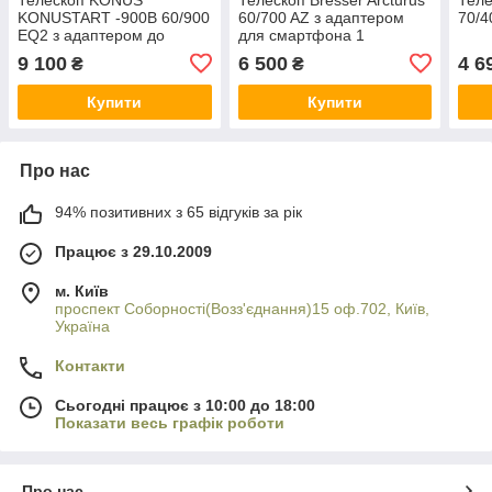
KONUSTART -900B 60/900
60/700 AZ з адаптером
70/4
EQ2 з адаптером до
для смартфона 1
смартфона та місячним
9 100
6 500
4 6
₴
₴
фільтром
Купити
Купити
Про нас
94% позитивних з 65 відгуків за рік
Працює з 29.10.2009
м. Київ
проспект Соборності(Возз'єднання)15 оф.702, Київ,
Україна
Контакти
Сьогодні працює з 10:00 до 18:00
Показати весь графік роботи
Про нас