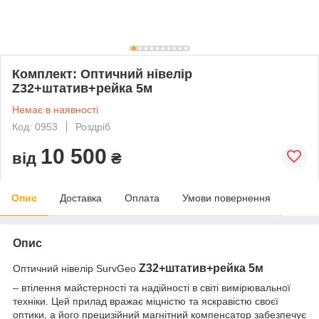
Комплект: Оптичний нівелір
Z32+штатив+рейка 5м
Немає в наявності
Код: 0953
Роздріб
10 500
від
₴
Опис
Доставка
Оплата
Умови повернення
Опис
Z32+штатив+рейка 5м
Оптичний нівелір SurvGeo
– втілення майстерності та надійності в світі вимірювальної
техніки. Цей прилад вражає міцністю та яскравістю своєї
оптики, а його прецизійний магнітний компенсатор забезпечує