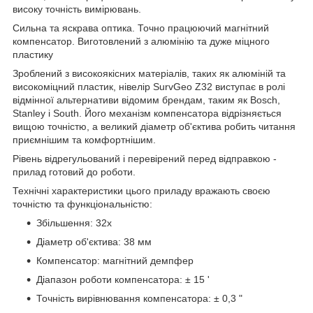
високу точність вимірювань.
Сильна та яскрава оптика. Точно працюючий магнітний
компенсатор. Виготовлений з алюмінію та дуже міцного
пластику
Зроблений з високоякісних матеріалів, таких як алюміній та
високоміцний пластик, нівелір SurvGeo Z32 виступає в ролі
відмінної альтернативи відомим брендам, таким як Bosch,
Stanley і South. Його механізм компенсатора відрізняється
вищою точністю, а великий діаметр об'єктива робить читання
приємнішим та комфортнішим.
Рівень відрегульований і перевірений перед відправкою -
прилад готовий до роботи.
Технічні характеристики цього приладу вражають своєю
точністю та функціональністю:
Збільшення: 32x
Діаметр об'єктива: 38 мм
Компенсатор: магнітний демпфер
Діапазон роботи компенсатора: ± 15 '
Точність вирівнювання компенсатора: ± 0,3 "