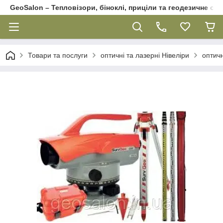
GeoSalon – Тепловізори, біноклі, приціли та геодезичне об
Товари та послуги
оптичні та лазерні Нівеліри
оптичн