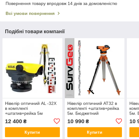
Повернення товару впродовж 14 днів за домовленістю
Всі умови повернення
Подібні товари компанії
Нівелір оптичний AL -32Х
Нівелір оптичний AT32 в
Ніве
в комплекті
комплекті +штатив+рейка
комп
+штатив+рейка 5м
5м. Бюджетний
5м.
комплект(без ПДВ)
комп
12 400
10 990
10 
₴
₴
Купити
Купити