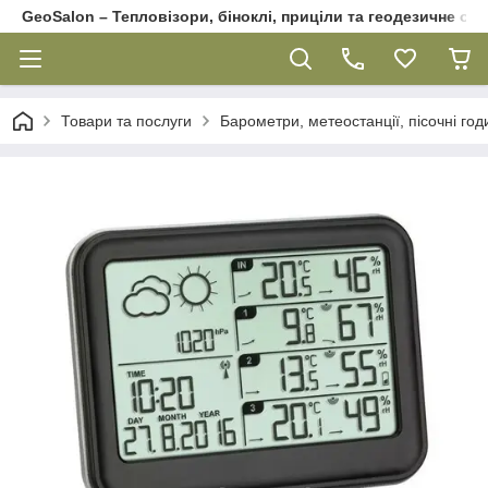
GeoSalon – Тепловізори, біноклі, приціли та геодезичне об
Товари та послуги
Барометри, метеостанції, пісочні го