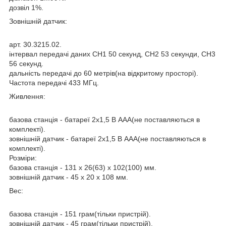
дозвіл 1%.
Зовнішній датчик:
арт. 30.3215.02.
інтервал передачі даних СН1 50 секунд, СН2 53 секунди, СН3
56 секунд.
дальність передачі до 60 метрів(на відкритому просторі).
Частота передачі 433 MГц.
Живлення:
базова станція - батареї 2x1,5 В AAA(не поставляються в
комплекті).
зовнішній датчик - батареї 2x1,5 В ААА(не поставляються в
комплекті).
Розміри:
базова станція - 131 x 26(63) x 102(100) мм.
зовнішній датчик - 45 x 20 x 108 мм.
Вес:
базова станція - 151 грам(тільки пристрій).
зовнішній датчик - 45 грам(тільки пристрій).