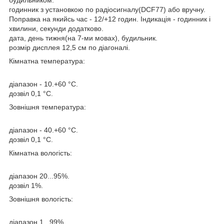
годинник з установкою по радіосигналу(DCF77) або вручну.
Поправка на якийсь час - 12/+12 годин. Індикація - годинник і
хвилини, секунди додатково.
дата, день тижня(на 7-ми мовах), будильник.
розмір дисплея 12,5 см по діагоналі.
Кімнатна температура:
діапазон - 10.+60 °С.
дозвіл 0,1 °С.
Зовнішня температура:
діапазон - 40.+60 °С.
дозвіл 0,1 °С.
Кімнатна вологість:
діапазон 20...95%.
дозвіл 1%.
Зовнішня вологість:
діапазон 1...99%.