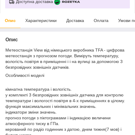
Доступна доставка
Опис
Характеристики
Доставка
Оплата
Умови п
Опис
Метеостанція View від німецького виробника TFA - цифрова
метеостанція з прогнозом погоди. Виміруть температуру,
вологість повітря в приміщенні і і на вулиці за допомогою 3
безпровідних зовнішніх датчиків.
Особливості моделі
кімнатна температура і вологість.
у комплекті 3 безпровідних зовнішніх датчика для контролю
температури і вологості повітря в 4-х приміщеннях в цілому.
функція максимальних і мінімальних значень.
індикатори зміни значень.
прогноз погоди з піктограмами і індикацією величини
атмосферного тиску в ГПа.
керований по радіо годинник з датою, днем тижня(7 мов) і
будильником.