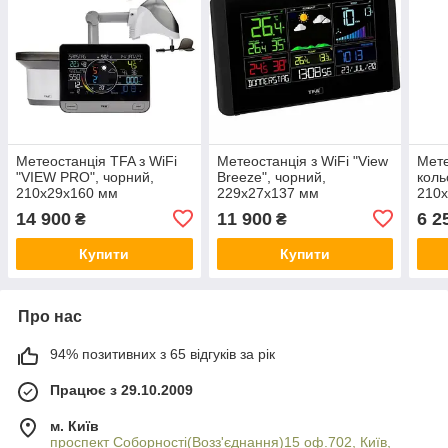
Метеостанція TFA з WiFi
Метеостанція з WiFi "View
Мете
"VIEW PRO", чорний,
Breeze", чорний,
коль
210x29x160 мм
229x27x137 мм
210x
(35800301)
(35800101)
14 900
11 900
6 2
₴
₴
Купити
Купити
Про нас
94% позитивних з 65 відгуків за рік
Працює з 29.10.2009
м. Київ
проспект Соборності(Возз'єднання)15 оф.702, Київ,