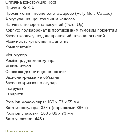
Оптична конструкція: Roof
Призми: BaK-4
Просвітлення: повне багатошарове (Fully Multi-Coated)
Фокусування: центральним колесом
Наочник: поворотно-висувний (Twist-Up)
Корпус: полікарбонат із протиковзним гумовим покриттям
Захист корпусу: водонепроникний, газонаповнений
Можливість кріплення на штатив
Комплектація:
Монокуляр
Ремінець для монокуляра
М'який чохол
Серветка для очищення оптики
Захисна кришка на об'єктив
Захисна кришка на окуляр
Інструкція
Габарити:
Розміри монокуляра: 160 x 73 x 55 мм
Вага монокуляра: 334 г (з кришками 366 г)
Розміри упаковки: 183 x 86 x 73 мм
Вага упаковки: 443 г
Приховати