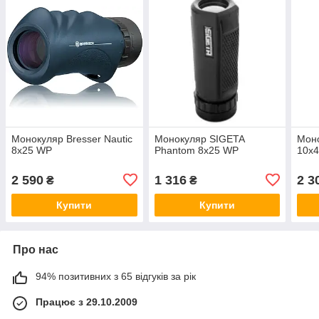
Монокуляр Bresser Nautic
Монокуляр SIGETA
Моно
8x25 WP
Phantom 8x25 WP
10x
2 590
1 316
2 3
₴
₴
Купити
Купити
Про нас
94% позитивних з 65 відгуків за рік
Працює з 29.10.2009