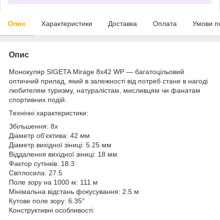
Опис
Характеристики
Доставка
Оплата
Умови п
Опис
Монокуляр SIGETA Mirage 8x42 WP — багатоцільовий
оптичний прилад, який в залежності від потреб стане в нагоді
любителям туризму, натуралістам, мисливцям чи фанатам
спортивних подій.
Технічні характеристики:
Збільшення: 8x
Діаметр об'єктива: 42 мм
Діаметр вихідної зіниці: 5.25 мм
Віддалення вихідної зіниці: 18 мм
Фактор сутінків: 18.3
Світлосила: 27.5
Поле зору на 1000 м: 111 м
Мінімальна відстань фокусування: 2.5 м
Кутове поле зору: 6.35°
Конструктивні особливості: