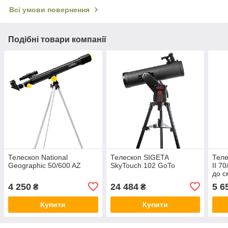
Всі умови повернення
Подібні товари компанії
Телескоп National
Телескоп SIGETA
Теле
Geographic 50/600 AZ
SkyTouch 102 GoTo
II 7
до 
4 250
24 484
5 6
₴
₴
Купити
Купити