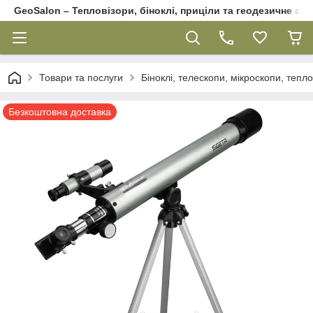
GeoSalon – Тепловізори, біноклі, приціли та геодезичне об
Товари та послуги
Біноклі, телескопи, мікроскопи, тепл
Безкоштовна доставка