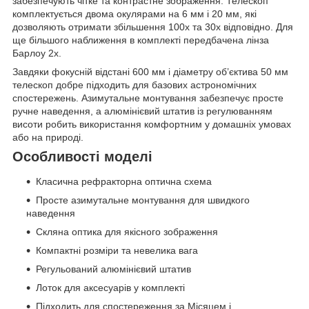
забезпечують чітке та контрастне зображення. Телескоп
комплектується двома окулярами на 6 мм і 20 мм, які
дозволяють отримати збільшення 100x та 30x відповідно. Для
ще більшого наближення в комплекті передбачена лінза
Барлоу 2x.
Завдяки фокусній відстані 600 мм і діаметру об’єктива 50 мм
телескоп добре підходить для базових астрономічних
спостережень. Азимутальне монтування забезпечує просте
ручне наведення, а алюмінієвий штатив із регулюванням
висоти робить використання комфортним у домашніх умовах
або на природі.
Особливості моделі
Класична рефракторна оптична схема
Просте азимутальне монтування для швидкого
наведення
Скляна оптика для якісного зображення
Компактні розміри та невелика вага
Регульований алюмінієвий штатив
Лоток для аксесуарів у комплекті
Підходить для спостереження за Місяцем і