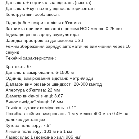
Дальність + вертикальна відстань (висота)
Дальність + кут нахилу відносно горизонталі
Конструктивні особливості:
Гідрофобне покриття лінзи об'єктива
Затримка при вимірюванні в режимі HCD менше 0.25 сек.
Індикація рівня заряду акумулятора
Зарядка пристрою за допомогою USB
Режим збереження заряду: автоматичне вимкнення через 10
секунд
Технічні характеристики:
Кратність: 6x
Дальність вимірювання: 6-1500 м
Одиниці вимірювання відстані: метри/ярди
Діапазон вимірюваної швидкості: 20-300 км/год
Апертура об'єктива: 22 мм
Діаметр вихідної зіниці: 3.67
Винос вихідної зіниці: 16 мм
Точність кутових вимірювань: +/-1°
Похибка лінійних вимірювань: 1 м у межах 400 м та 0.4% на
далеких дистанціях
Кутове поле зору: 7.5°
Лінійне поле зору: 131 м на 1 км
Лазер: клас 1 (довжина хвилі 905 нм)