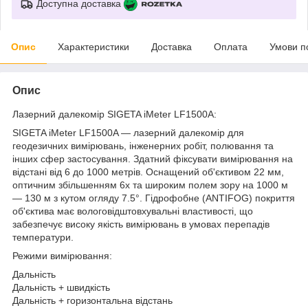
Доступна доставка
Опис
Характеристики
Доставка
Оплата
Умови п
Опис
Лазерний далекомір SIGETA iMeter LF1500A:
SIGETA iMeter LF1500A — лазерний далекомір для
геодезичних вимірювань, інженерних робіт, полювання та
інших сфер застосування. Здатний фіксувати вимірювання на
відстані від 6 до 1000 метрів. Оснащений об'єктивом 22 мм,
оптичним збільшенням 6х та широким полем зору на 1000 м
— 130 м з кутом огляду 7.5°. Гідрофобне (ANTIFOG) покриття
об'єктива має вологовідштовхувальні властивості, що
забезпечує високу якість вимірювань в умовах перепадів
температури.
Режими вимірювання:
Дальність
Дальність + швидкість
Дальність + горизонтальна відстань