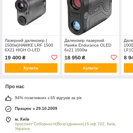
Лазерний далекомір (
Далекомір лазерний
Дале
1500м)HAWKE LRF 1500
Hawke Endurance OLED
1000
6X21 HIGH O-LED
6x21 1500м
LF1
19 400
18 950
8 9
₴
₴
Купити
Купити
Про нас
94% позитивних з 65 відгуків за рік
Працює з 29.10.2009
м. Київ
проспект Соборності(Возз'єднання)15 оф.702, Київ,
Україна