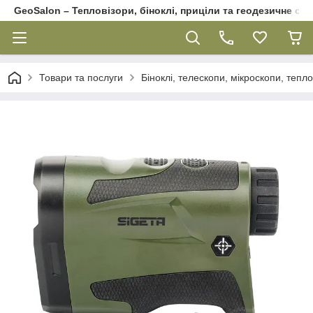
GeoSalon – Тепловізори, біноклі, приціли та геодезичне об
Товари та послуги
Біноклі, телескопи, мікроскопи, тепл