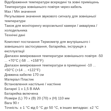
Відображення температури всередині та зовні приміщень
Температура зовнішнього повітря через кабель
Max / Min значення
Регульоване значення звукового сигналу для зовнішньої
температури
Також для моніторингу морозильної камери / акваріума /
холодильника
Технічні дані
Комплект постачання Термометр для внутрішнього і
зовнішнього застосування, батарейка, інструкція з
експлуатації
Діапазон вимірювання температури зовнішнього повітря -50
... +70°C (-58 ... +158°F)
Діапазон вимірювання температури в приміщенні -10 ...
+50°C (+14 ... +122°F)
Довжина кабелю 170 см
Матеріал Пластик
Встановлення настільне / настінне
Батареї 1 х 1,5 В ААА
Батарейка включена
Розміри (L) 70 x (B) 20 (70) x (H) 110 мм
Вага 90 г
Точність: ± 1 °C від 0 °C до 50 °C, в інших випадках: ±2 °C