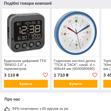
Подібні товари компанії
Будильник цифровий TFA
Годинники настінні дитячі
Терм
"BINGO 2.0" з
"TICK & TACK", синій, d =
"Kli
термометром,
308x44 мм (6030580690)
мм (
інвертований дисплей,
3 110
1 710
3 4
₴
₴
чорний, 95x41x96
мм60255201
Купити
Купити
Про нас
94% позитивних з 65 відгуків за рік