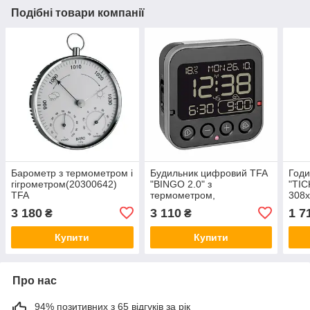
Подібні товари компанії
Барометр з термометром і
Будильник цифровий TFA
Годи
гігрометром(20300642)
"BINGO 2.0" з
"TIC
TFA
термометром,
308x
інвертований дисплей,
3 180
3 110
1 7
₴
₴
чорний, 95x41x96
мм60255201
Купити
Купити
Про нас
94% позитивних з 65 відгуків за рік