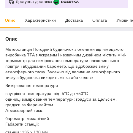
Доступна доставка
Опис
Характеристики
Доставка
Оплата
Умови п
Опис
Метеостанція Погодний будиночок з оленями від німецького
виробника TFA з яскравим і незвичним дизайном містить міні-
термометр для вимірювання температури навколишнього
повітря і вбудований барометр, що відображає зміну
атмосферного тиску. Залежно від величини атмосферного
тиску з будиночка виходить жінка або чоловік.
Вимірювання температури:
внутрішня температура: від -5°C до +50°C.
одиниці вимірювання температури: градуси за Цельсієм,
градуси за Фаренгейтом.
Атмосферний тиск:
барометр: механічний.
Габарити станції:
станція: 135 х 130 мм