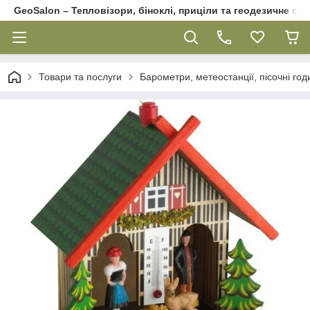
GeoSalon – Тепловізори, біноклі, приціли та геодезичне об
Товари та послуги
Барометри, метеостанції, пісочні го