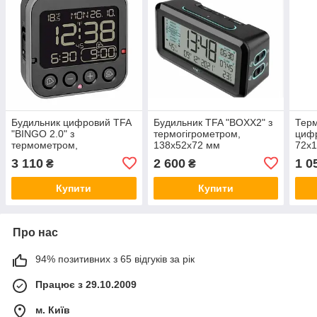
Будильник цифровий TFA
Будильник TFA "BOXX2" з
Тер
"BINGO 2.0" з
термогігрометром,
цифр
термометром,
138x52x72 мм
72x1
інвертований дисплей,
(60256201GB)
3 110
2 600
1 0
₴
₴
чорний, 95x41x96
мм60255201
Купити
Купити
Про нас
94% позитивних з 65 відгуків за рік
Працює з 29.10.2009
м. Київ