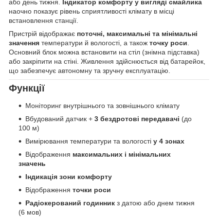
або день тижня.
Індикатор комфорту у вигляді смайлика
наочно показує рівень сприятливості клімату в місці
встановлення станції.
Пристрій відображає
поточні, максимальні та мінімальні
значення
температури й вологості, а також
точку роси
.
Основний блок можна встановити на стіл (знімна підставка)
або закріпити на стіні. Живлення здійснюється від батарейок,
що забезпечує автономну та зручну експлуатацію.
Функції
Моніторинг внутрішнього та зовнішнього клімату
Вбудований датчик +
3 бездротові передавачі
(до
100 м)
Вимірювання температури та вологості
у 4 зонах
Відображення
максимальних і мінімальних
значень
Індикація зони комфорту
Відображення
точки роси
Радіокерований годинник
з датою або днем тижня
(6 мов)