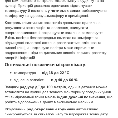
для комплексного контролю мікроклімату в будинку та на
вулиці. Пристрій дозволяє одночасно відстежувати
температуру й вологість
у чотирьох зонах
, забезпечуючи
комфортну та здорову атмосферу в приміщенні.
Контроль кліматичних показників допомагає правильно
регулювати вентиляцію та опалення, знижувати
енергоспоживання й покращувати загальне самопочуття.
Якість повітря безпосередньо впливає на комфорт: за
підвищеної вологості активно розвиваються пліснява та
пилові кліщі, а надто сухе повітря може спричиняти
подразнення шкіри та дихальних шляхів, сприяти розвитку
алергій і інфекцій.
Оптимальні показники мікроклімату:
температура —
від 18 до 22 °C
відносна вологість —
від 40 до 60 %
Завдяки
радіусу дії до 100 метрів
, один із датчиків можна
встановити на вулиці для точного моніторингу погодних умов.
Усі вимірювальні точки мають
індивідуальні позначення
, що
робить відображення даних максимально наочним.
Вбудований
радіокерований годинник
автоматично
синхронізується за сигналом часу та відображає точну дату