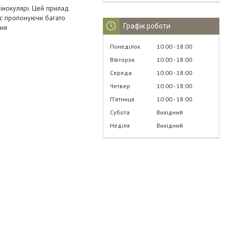
інокулярі. Цей прилад
ас пропонуючи багато
Графік роботи
ння
Понеділок
10:00
18:00
Вівторок
10:00
18:00
Середа
10:00
18:00
Четвер
10:00
18:00
Пʼятниця
10:00
18:00
Субота
Вихідний
Неділя
Вихідний