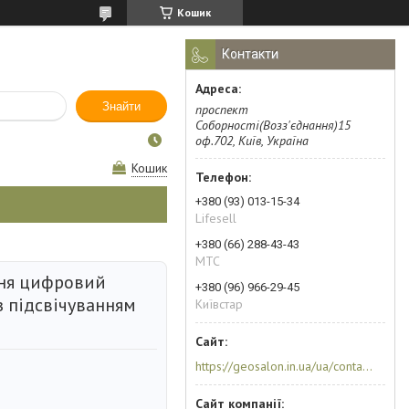
Кошик
Контакти
Знайти
проспект
Соборності(Возз'єднання)15
оф.702, Київ, Україна
Кошик
+380 (93) 013-15-34
Lifesell
+380 (66) 288-43-43
МТС
ння цифровий
+380 (96) 966-29-45
з підсвічуванням
Київстар
https://geosalon.in.ua/ua/contacts