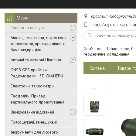
проспект Соборності(Воз
+380 (93) 013-15-34
+3
Товари та послуги
Біноклі, телескопи, мікроскопи,
тепловізори, прилади нічного
GeoSalon – Тепловізори, бін
бачення,приціли
геодезичне обладнання
оптичні та лазерні Нівеліри
Головна
Товари т
GNSS GPS приймачі,
Радіомодеми , 3D СКАНЕРИ
Електронні тахеометри
Теодоліти, Прилад
вертикального проектування
Вимірювання відстаней
Трасошукачі, течешукачі
Інструменти для лісового