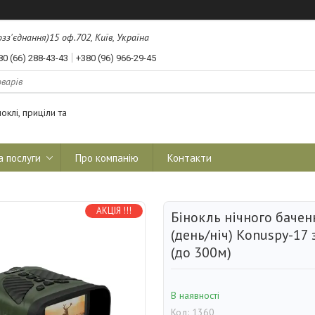
з'єднання)15 оф.702, Київ, Україна
80 (66) 288-43-43
+380 (96) 966-29-45
оклі, приціли та
а послуги
Про компанію
Контакти
АКЦІЯ !!!
Бінокль нічного баче
(день/ніч) Konuspy-17 
(до 300м)
В наявності
Код:
1360