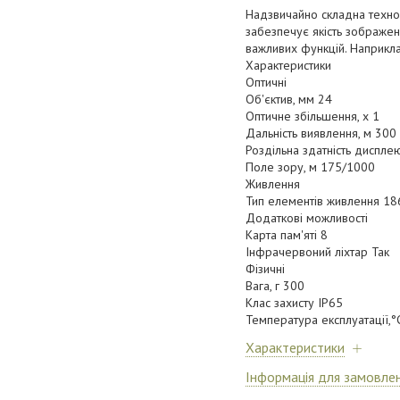
Надзвичайно складна технол
забезпечує якість зображе
важливих функцій. Наприкл
Характеристики
Оптичні
Об'єктив, мм 24
Оптичне збільшення, x 1
Дальність виявлення, м 300
Роздільна здатність диспле
Поле зору, м 175/1000
Живлення
Тип елементів живлення 1
Додаткові можливості
Карта пам'яті 8
Інфрачервоний ліхтар Так
Фізичні
Вага, г 300
Клас захисту IP65
Температура експлуатації,°C
Характеристики
Інформація для замовле