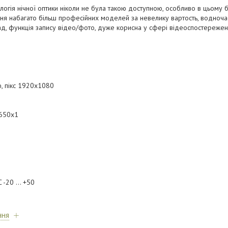
огія нічної оптики ніколи не була такою доступною, особливо в цьому б
ння набагато більш професійних моделей за невелику вартость, водноч
ад, функція запису відео/фото, дуже корисна у сфері відеоспостереже
ю, пікс 1920x1080
8650х1
 -20 ... +50
ння