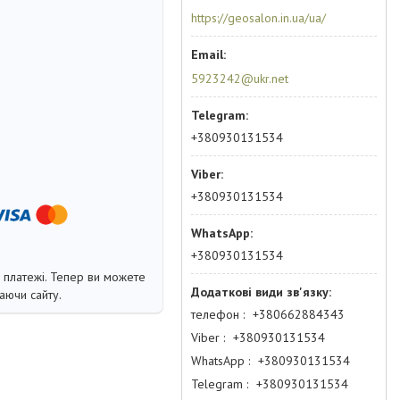
https://geosalon.in.ua/ua/
5923242@ukr.net
+380930131534
+380930131534
+380930131534
і платежі. Тепер ви можете
аючи сайту.
телефон
+380662884343
Viber
+380930131534
WhatsApp
+380930131534
Telegram
+380930131534