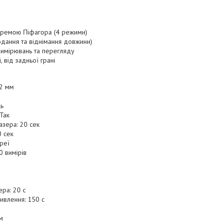
оремою Піфагора (4 режими)
одання та віднімання довжини)
вимірювань та перегляду
, від задньої грані
 2 мм
ць
Так
азера: 20 сек
0 сек
реї
0 вимірів
ра: 20 с
ивлення: 150 с
м