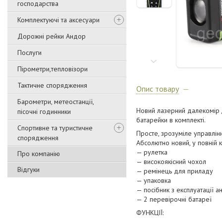
господарства
Комплектуючі та аксесуари
Дорожні рейки Андор
Послуги
Пірометри,тепловізори
Тактичне спорядження
Опис товару
Барометри, метеостанції,
Новий лазерний далекомір 
пісочні годинники
батарейки в комплекті.
Спортивне та туристичне
Просте, зрозуміле управлін
спорядження
Абсолютно новий, у повній 
— рулетка
Про компанію
— високоякісний чохол
Відгуки
— ремінець для приладу
— упаковка
— посібник з експлуатації а
— 2 перевірочні батареї
ФУНКЦІЇ: