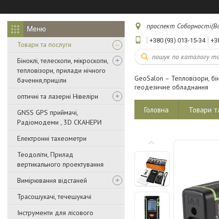
проспект Соборності(Воз
+380 (93) 013-15-34
+3
Товари та послуги
Біноклі, телескопи, мікроскопи,
тепловізори, прилади нічного
GeoSalon – Тепловізори, бін
бачення,приціли
геодезичне обладнання
оптичні та лазерні Нівеліри
Головна
Товари т
GNSS GPS приймачі,
Радіомодеми , 3D СКАНЕРИ
Електронні тахеометри
Теодоліти, Прилад
вертикального проектування
Вимірювання відстаней
Трасошукачі, течешукачі
Інструменти для лісового