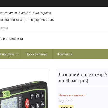
з'єднання)15 оф.702, Київ, Україна
80 (66) 288-43-43
+380 (96) 966-29-45
оклі, приціли та
а послуги
Про компанію
Контакти
Лазерний далекомір 
до 40 метрів)
Немає в наявності
Код:
1398