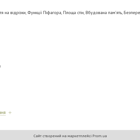
 на відрізки, Функції Піфагора, Площа стін, Вбудована пам'ять, Безпер
л
ння
Сайт створений на маркетплейсі
Prom.ua