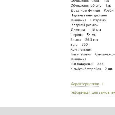
Обчислення площі Так
Обчислення об'єму Так
Додаткові функції Розбиття
Підсвічування дисплея
Живлення Батарейки
Габаритні розміри
Довжина 118 мм
Ширина 54 мм
Висота 26.5 мм
Вага 250 г
Комплектація
Тип упаковки Сумка-чохо
Живлення
Тип батарейки ААА
Кількість батарейок 2 шт.
Характеристики
Інформація для замовле