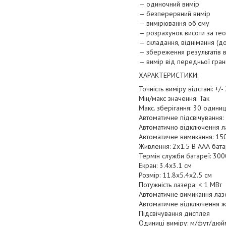
— одиночний вимір
— безперервний вимір
— вимірювання об'єму
— розрахунок висоти за те
— складання, віднімання (д
— збереження результатів 
— вимір від передньої грані
ХАРАКТЕРИСТИКИ:
Точність виміру відстані: +/-
Мін/макс значення: Так
Макс. зберігання: 30 одини
Автоматичне підсвічування: 
Автоматично відключення л
Автоматичне вимикання: 15
Живлення: 2x1.5 В ААА бата
Термін служби батареї: 300
Екран: 3.4x3.1 см
Розмір: 11.8x5.4x2.5 см
Потужність лазера: < 1 МВт
Автоматичне вимикання лазе
Автоматичне відключення ж
Підсвічування дисплея
Одиниці виміру: м/фут/дюй