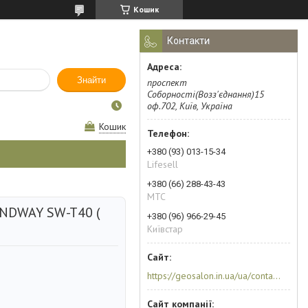
Кошик
Контакти
Знайти
проспект
Соборності(Возз'єднання)15
оф.702, Київ, Україна
Кошик
+380 (93) 013-15-34
Lifesell
+380 (66) 288-43-43
МТС
SNDWAY SW-T40 (
+380 (96) 966-29-45
Київстар
https://geosalon.in.ua/ua/contacts