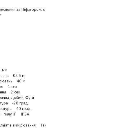
числення за Піфагором: є
є
2 мм
рювань 0.05 м
мірювань 40 м
ння 1 сек
ання 2 сек
ична, Дюйми, Фути
атура -20 град.
ратура 40 град.
и і пилу IP IP54
льтатів вимірювання Так