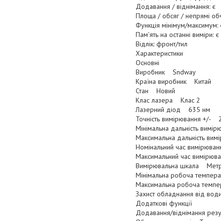
Додавання / віднімання: є
Площа / обсяг / непрямі об
Функція мінімум/максимум: 
Пам'ять на останні виміри: є
Відлік: фронт/тил
Характеристики
Основні
Виробник Sndway
Країна виробник Китай
Стан Новий
Клас лазера Клас 2
Лазерний діод 635 нм
Точність вимірювання +/- 
Мінімальна дальність вимі
Максимальна дальність ви
Номінальний час вимірюва
Максимальний час вимірюв
Вимірювальна шкала Метр
Мінімальна робоча темпер
Максимальна робоча темпе
Захист обладнання від вод
Додаткові функції
Додавання/віднімання резу