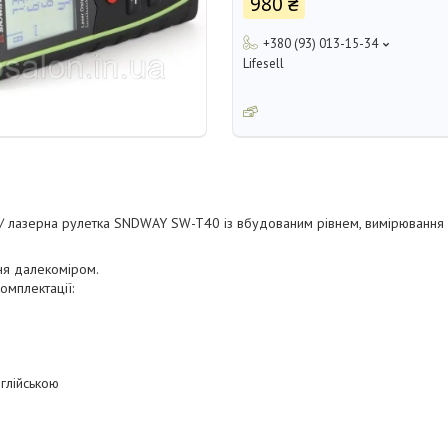
980 ₴
+380 (93) 013-15-34
Lifesell
/ лазерна рулетка SNDWAY SW-T40 із вбудованим рівнем, вимірювання 
ня далекоміром.
комплектації:
нглійською