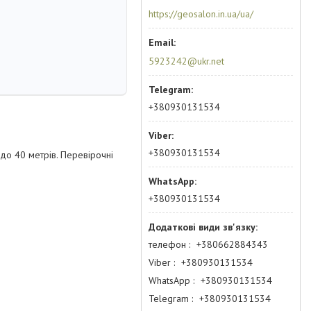
https://geosalon.in.ua/ua/
5923242@ukr.net
+380930131534
+380930131534
до 40 метрів. Перевірочні
+380930131534
телефон
+380662884343
Viber
+380930131534
WhatsApp
+380930131534
Telegram
+380930131534