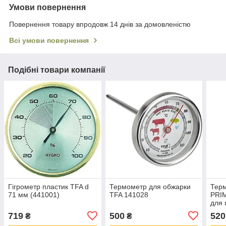
Умови повернення
Повернення товару впродовж 14 днів за домовленістю
Всі умови повернення
Подібні товари компанії
Гігрометр пластик TFA d
Термометр для обжарки
Тер
71 мм (441001)
TFA 141028
PRI
для 
719
500
520
₴
₴