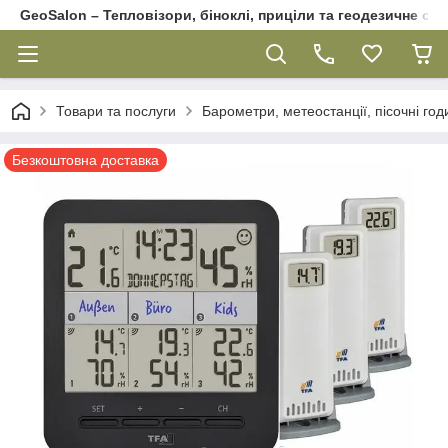
GeoSalon – Тепловізори, біноклі, приціли та геодезичне об
Товари та послуги
Барометри, метеостанції, пісочні го
Безкоштовна доставка