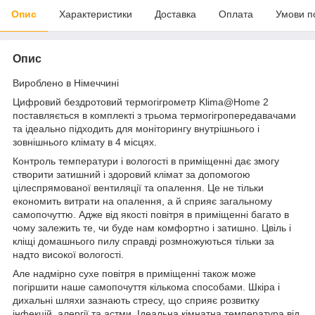
Опис
Характеристики
Доставка
Оплата
Умови п
Опис
Вироблено в Німеччині
Цифровий бездротовий термогігрометр Klima@Home 2
поставляється в комплекті з трьома термогігропередавачами
та ідеально підходить для моніторингу внутрішнього і
зовнішнього клімату в 4 місцях.
Контроль температури і вологості в приміщенні дає змогу
створити затишний і здоровий клімат за допомогою
цілеспрямованої вентиляції та опалення. Це не тільки
економить витрати на опалення, а й сприяє загальному
самопочуттю. Адже від якості повітря в приміщенні багато в
чому залежить те, чи буде нам комфортно і затишно. Цвіль і
кліщі домашнього пилу справді розмножуються тільки за
надто високої вологості.
Але надмірно сухе повітря в приміщенні також може
погіршити наше самопочуття кількома способами. Шкіра і
дихальні шляхи зазнають стресу, що сприяє розвитку
інфекцій, алергії та астми. Ідеальна кімнатна температура від