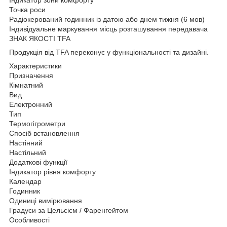
Точка роси
Радіокерований годинник із датою або днем тижня (6 мов)
Індивідуальне маркування місць розташування передавача
ЗНАК ЯКОСТІ TFA
Продукція від TFA переконує у функціональності та дизайні.
Характеристики
Призначення
Кімнатний
Вид
Електронний
Тип
Термогігрометри
Спосіб встановлення
Настінний
Настільний
Додаткові функції
Індикатор рівня комфорту
Календар
Годинник
Одиниці вимірювання
Градуси за Цельсієм / Фаренгейтом
Особливості