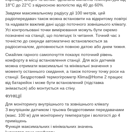
18°C до 22°C з відносною вологістю від 40 до 60%.
Завдяки максимальному радіусу дії 100 метрів, цей
радіопередавач також можна встановити на відкритому повітрі
та надавати важливі дані щодо поточного зовнішнього клімату.
Усі контрольовані точки вимірювання можуть бути окремо
позначені на станції, що полегшує їх читання. Точний час з
точністю до секунди автоматично встановлюється за
радіосигналом, доповнюється повною датою або днем тижня.
Смайлик гарного самопочуття показує поточний рівень
комфорту в місці встановлення станції. Для всіх датчиків
можна отримати максимальні та мінімальні значення з
моменту останнього скидання, а також поточну точку роси на
станції. Бездротовий термогігрометр Klima@Home 2 працює
від батарейок і може бути встановлений (підставка
знімається) або монтується на стіну.
ФУНКЦІЇ
Для моніторингу внутрішнього та зовнішнього клімату
З внутрішнім датчиком і трьома бездротовими передавачами
(макс. 100 м) для моніторингу температури і вологості до 4
приміщень
Функція максимальних і мінімальних значень
Індикатор зони комфорту