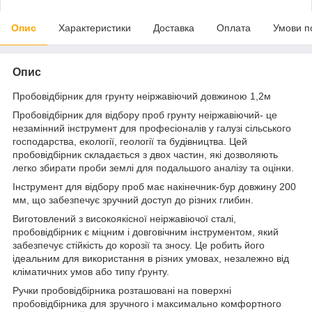
Опис
Характеристики
Доставка
Оплата
Умови п
Опис
Пробовідбірник для грунту неіржавіючий довжиною 1,2м
Пробовідбірник для відбору проб грунту неіржавіючий- це
незамінний інструмент для професіоналів у галузі сільського
господарства, екології, геології та будівництва. Цей
пробовідбірник складається з двох частин, які дозволяють
легко збирати проби землі для подальшого аналізу та оцінки.
Інструмент для відбору проб має накінечник-бур довжину 200
мм, що забезпечує зручний доступ до різних глибин.
Виготовлений з високоякісної неіржавіючої сталі,
пробовідбірник є міцним і довговічним інструментом, який
забезпечує стійкість до корозії та зносу. Це робить його
ідеальним для використання в різних умовах, незалежно від
кліматичних умов або типу ґрунту.
Ручки пробовідбірника розташовані на поверхні
пробовідбірника для зручного і максимально комфортного