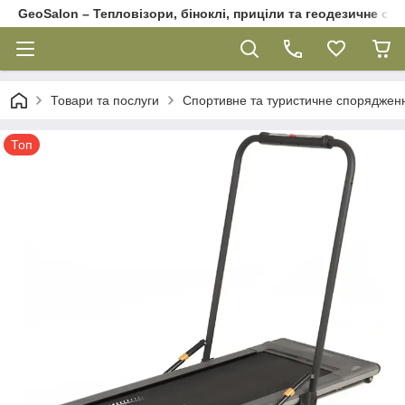
GeoSalon – Тепловізори, біноклі, приціли та геодезичне об
Товари та послуги
Спортивне та туристичне споряджен
Топ