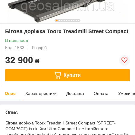
Бігова доріжка Toorx Treadmill Street Compact
В наявності
Код: 1533
Роздріб
32 900
₴
Купити
Опис
Характеристики
Доставка
Оплата
Умови п
Опис
Бігова доріжка Toorx Treadmill Street Compact (STREET-
COMPACT) із лінійки Ultra Compact Line італійського
виробника Garlando S.p.A. призначена для спортивної ходьби