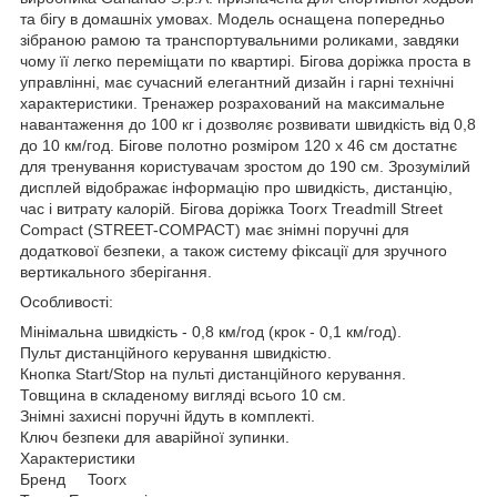
та бігу в домашніх умовах. Модель оснащена попередньо
зібраною рамою та транспортувальними роликами, завдяки
чому її легко переміщати по квартирі. Бігова доріжка проста в
управлінні, має сучасний елегантний дизайн і гарні технічні
характеристики. Тренажер розрахований на максимальне
навантаження до 100 кг і дозволяє розвивати швидкість від 0,8
до 10 км/год. Бігове полотно розміром 120 х 46 см достатнє
для тренування користувачам зростом до 190 см. Зрозумілий
дисплей відображає інформацію про швидкість, дистанцію,
час і витрату калорій. Бігова доріжка Toorx Treadmill Street
Compact (STREET-COMPACT) має знімні поручні для
додаткової безпеки, а також систему фіксації для зручного
вертикального зберігання.
Особливості:
Мінімальна швидкість - 0,8 км/год (крок - 0,1 км/год).
Пульт дистанційного керування швидкістю.
Кнопка Start/Stop на пульті дистанційного керування.
Товщина в складеному вигляді всього 10 см.
Знімні захисні поручні йдуть в комплекті.
Ключ безпеки для аварійної зупинки.
Характеристики
Бренд Toorx