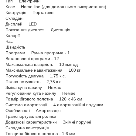
Тип Електричні
Клас Home line (для домашнього використання)
Кострукція Портативні
Складані
Дисплей LED
Показання дисплея Дистанція
Калорії
Час
Швидкість
Програми Ручна програма - 1
Встановлені програми - 12
Максимальна швидкість 10 км/год
Максимальне навантаження 100 кг
Потужність двигуна 1,75 к.с.
Пікова потужність 2,75 к.с.
Зміна кутів нахилу Немає
Регулювання кута нахилу Немає
Розмір бігового полотна 120 х 46 см
Система амортизації 4 амортизаційні подушки
Особливості Амортизація
Транспортувальні ролики
Додаткові характеристики Знімні поручні
Складана конструкція
Товщина бігового полотна - 1,6 мм