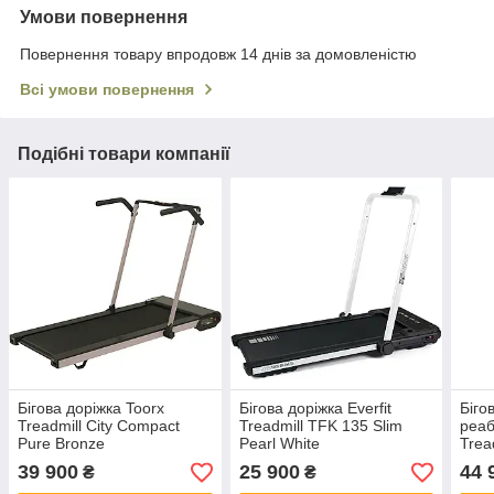
Умови повернення
Повернення товару впродовж 14 днів за домовленістю
Всі умови повернення
Подібні товари компанії
Бігова доріжка Toorx
Бігова доріжка Everfit
Біго
Treadmill City Compact
Treadmill TFK 135 Slim
реаб
Pure Bronze
Pearl White
Trea
(TR
39 900
25 900
44 
₴
₴