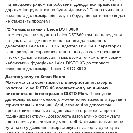
підтверджено рядом випробувань. Доводиться працювати з
дорогим інструментом на будмайданчику? Тепер очищення
лазерного далекоміра від пилу та бруду під проточною водою
не становить проблем!
P2P-вимірювання з Leica DST 360Х
Інтелектуальний адаптер Leica DST360 точного наведення
на ціль стане відмінним доповненням до лазерного
далекоміра Leica DISTO X6. Адаптер DST360Х перетворює
ваш прилад на справжню станцію, що дозволяє проводити
інтелектуальні вимірювання між двома точками, тим самим
наближаючи функціонал Leica DISTO X6 до топового
лазерного далекоміра .Leica DISTO S910.
Датчик ухилу та Smart Room
Максимальна ефективність використання лазерної
рулетки Leica DISTO X6 досягається у спільному
використанні із програмою DISTO Plan.
Поєднуючи
далекомір та датчик нахилу, можна точно визначати відстані в
горизонтальній площині. Дані, отримані за допомогою
простих вимірювань за годинниковою стрілкою та проти
годинникової стрілки, дозволяють автоматично формувати
план поверху в реальному масштабі. Фактично датчик зміни
кута нахилу дозволяє використовувати лазерну рулетку як
кутомір, а отримані плани можна буде використовувати в