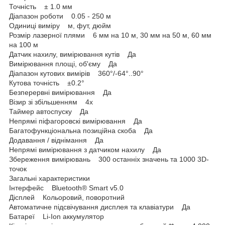
Точність ± 1.0 мм
Діапазон роботи 0.05 - 250 м
Одиниці виміру м, фут, дюйм
Розмір лазерної плями 6 мм на 10 м, 30 мм на 50 м, 60 мм
на 100 м
Датчик нахилу, вимірювання кутів Да
Вимірювання площі, об'єму Да
Діапазон кутових вимірів 360°/-64°..90°
Кутова точність ±0.2°
Безперервні вимірювання Да
Візир зі збільшенням 4х
Таймер автоспуску Да
Непрямі піфагоровскі вимірювання Да
Багатофункціональна позиційна скоба Да
Додавання / віднімання Да
Непрямі вимірювання з датчиком нахилу Да
Збереження вимірювань 300 останніх значень та 1000 3D-
точок
Загальні характеристики
Інтерфейс Bluetooth® Smart v5.0
Дісплей Кольоровий, поворотний
Автоматичне підсвічування дисплея та клавіатури Да
Батареї Li-Ion аккумулятор