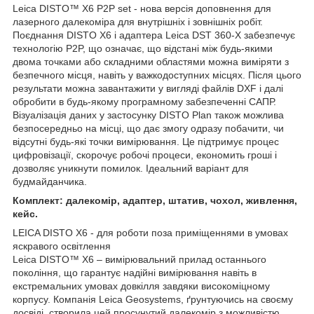
Leica DISTO™ X6 P2P set - нова версія доповнення для
лазерного далекоміра для внутрішніх і зовнішніх робіт.
Поєднання DISTO X6 і адаптера Leica DST 360-X забезпечує
технологію P2P, що означає, що відстані між будь-якими
двома точками або складними областями можна виміряти з
безпечного місця, навіть у важкодоступних місцях. Після цього
результати можна завантажити у вигляді файлів DXF і далі
обробити в будь-якому програмному забезпеченні САПР.
Візуалізація даних у застосунку DISTO Plan також можлива
безпосередньо на місці, що дає змогу одразу побачити, чи
відсутні будь-які точки вимірювання. Це підтримує процес
цифровізації, скорочує робочі процеси, економить гроші і
дозволяє уникнути помилок. Ідеальний варіант для
будмайданчика.
Комплект: далекомір, адаптер, штатив, чохол, живлення,
кейс.
LEICA DISTO X6 - для роботи поза приміщеннями в умовах
яскравого освітлення
Leica DISTO™ X6 – вимірювальний прилад останнього
покоління, що гарантує надійні вимірювання навіть в
екстремальних умовах довкілля завдяки високоміцному
корпусу. Компанія Leica Geosystems, ґрунтуючись на своєму
досвіді, створила цей просунутий далекомір з можливістю