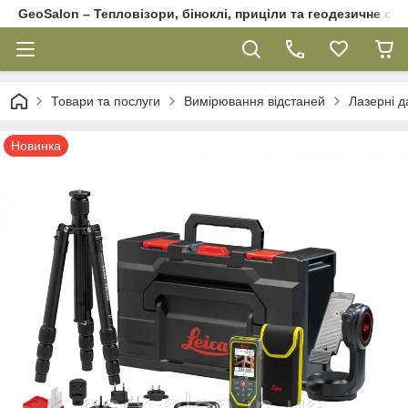
GeoSalon – Тепловізори, біноклі, приціли та геодезичне об
Товари та послуги
Вимірювання відстаней
Лазерні д
Новинка