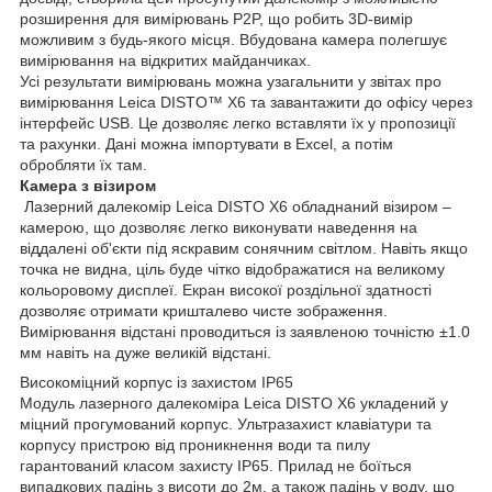
розширення для вимірювань P2P, що робить 3D-вимір
можливим з будь-якого місця. Вбудована камера полегшує
вимірювання на відкритих майданчиках.
Усі результати вимірювань можна узагальнити у звітах про
вимірювання Leica DISTO™ X6 та завантажити до офісу через
інтерфейс USB. Це дозволяє легко вставляти їх у пропозиції
та рахунки. Дані можна імпортувати в Excel, а потім
обробляти їх там.
Камера з візиром
Лазерний далекомір Leica DISTO X6 обладнаний візиром –
камерою, що дозволяє легко виконувати наведення на
віддалені об'єкти під яскравим сонячним світлом. Навіть якщо
точка не видна, ціль буде чітко відображатися на великому
кольоровому дисплеї. Екран високої роздільної здатності
дозволяє отримати кришталево чисте зображення.
Вимірювання відстані проводиться із заявленою точністю ±1.0
мм навіть на дуже великій відстані.
Високоміцний корпус із захистом IP65
Модуль лазерного далекоміра Leica DISTO X6 укладений у
міцний прогумований корпус. Ультразахист клавіатури та
корпусу пристрою від проникнення води та пилу
гарантований класом захисту IP65. Прилад не боїться
випадкових падінь з висоти до 2м, а також падінь у воду, що