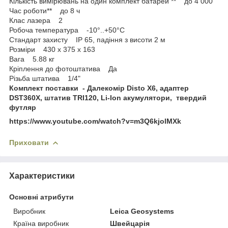
Кількість вимірювань на один комплект батарей ** до 4 000
Час роботи** до 8 ч
Клас лазера 2
Робоча температура -10°..+50°C
Стандарт захисту IP 65, падіння з висоти 2 м
Розміри 430 x 375 x 163
Вага 5.88 кг
Кріплення до фотоштатива Да
Різьба штатива 1/4"
Комплект поставки - Далекомір Disto X6, адаптер
DST360Х, штатив TRI120, Li-Ion акумулятори, твердий
футляр
https://www.youtube.com/watch?v=m3Q6kjolMXk
Приховати
Характеристики
Основні атрибути
Виробник
Leica Geosystems
Країна виробник
Швейцарія