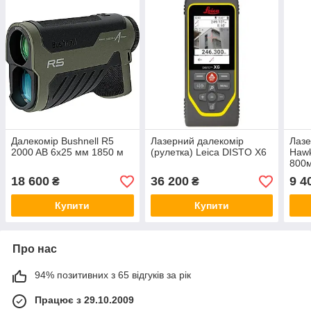
Далекомір Bushnell R5
Лазерний далекомір
Лазе
2000 AB 6x25 мм 1850 м
(рулетка) Leica DISTO X6
Hawk
800
18 600
36 200
9 4
₴
₴
Купити
Купити
Про нас
94% позитивних з 65 відгуків за рік
Працює з 29.10.2009