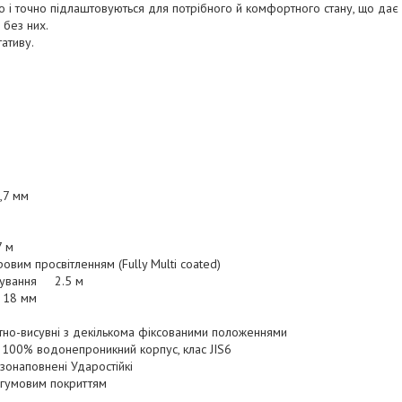
о і точно підлаштовуються для потрібного й комфортного стану, що дає
і без них.
ативу.
2
,7 мм
 м
им просвітленням (Fully Multi coated)
усування 2.5 м
 18 мм
о-висувні з декількома фіксованими положеннями
 100% водонепроникний корпус, клас JIS6
онаповнені Ударостійкі
гумовим покриттям