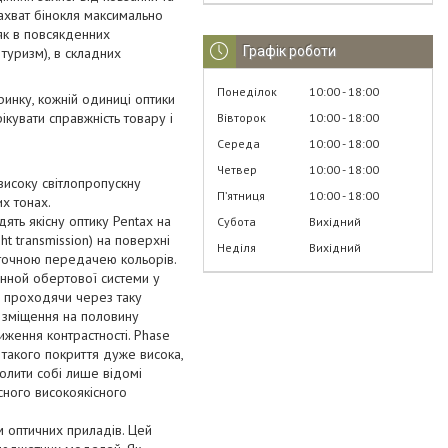
захват бінокля максимально
як в повсякденних
Графік роботи
туризм), в складних
Понеділок
10:00
18:00
ринку, кожній одиниці оптики
кувати справжність товару і
Вівторок
10:00
18:00
Середа
10:00
18:00
Четвер
10:00
18:00
високу світлопропускну
Пʼятниця
10:00
18:00
х тонах.
дять якісну оптику Pentax на
Субота
Вихідний
ht transmission) на поверхні
Неділя
Вихідний
 точною передачею кольорів.
енной обертової системи у
, проходячи через таку
е зміщення на половину
иження контрастності. Phase
ь такого покриття дуже висока,
олити собі лише відомі
сного високоякісного
м оптичних приладів. Цей