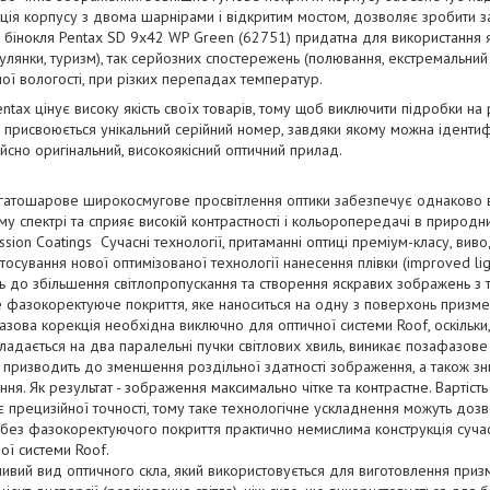
рукція корпусу з двома шарнірами і відкритим мостом, дозволяє зробити 
 бінокля Pentax SD 9х42 WP Green (62751) придатна для використання 
улянки, туризм), так серйозних спостережень (полювання, екстремальний 
ї вологості, при різких перепадах температур.
tax цінує високу якість своїх товарів, тому щоб виключити підробки на 
а присвоюється унікальний серійний номер, завдяки якому можна ідентифі
йсно оригінальний, високоякісний оптичний прилад.
багатошарове широкосмугове просвітлення оптики забезпечує однаково 
у спектрі та сприяє високій контрастності і кольоропередачі в природни
sion Coatings Сучасні технології, притаманні оптиці преміум-класу, виво
тосування нової оптимізованої технології нанесення плівки (improved lig
ть до збільшення світлопропускання та створення яскравих зображень з
е фазокоректуюче покриття, яке наноситься на одну з поверхонь призм
азова корекція необхідна виключно для оптичної системи Roof, оскільки
зкладається на два паралельні пучки світлових хвиль, виникає позафазов
о призводить до зменшення роздільної здатності зображення, а також зн
ння. Як результат - зображення максимально чітке та контрастне. Вартіст
 прецизійної точності, тому таке технологічне ускладнення можуть дозв
 без фазокоректуючого покриття практично немислима конструкція суча
ої системи Roof.
ивий вид оптичного скла, який використовується для виготовлення приз