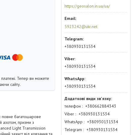
https://geosalon.in.ua/ua/
5923242@ukr.net
+380930131534
+380930131534
і платежі. Тепер ви можете
аючи сайту.
+380930131534
телефон
+380662884343
Viber
+380930131534
м: повне багатошарове
WhatsApp
+380930131534
ий азотом, призми з
anced Light Transmission
Telegram
+380930131534
йний захист від ковзання та