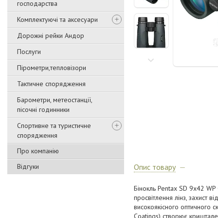
господарства
Комплектуючі та аксесуари
Дорожні рейки Андор
Послуги
Пірометри,тепловізори
Тактичне спорядження
Барометри, метеостанції,
пісочні годинники
Спортивне та туристичне
спорядження
Про компанію
Відгуки
Опис товару
Бінокль Pentax SD 9х42 WP 
просвітлення лінз, захист ві
високоякісного оптичного с
Coatings) створює криштале