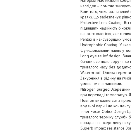
матеріал має низький коефіц
наслідок – помітно знижуєт
Крім того, чітко визначений
краях), що забезпечує рівн
Protective Lens Coating Всі
підвищити надійність бінокл
нанотехнологією, яке сприя
Pentax в найсуворіших умов
Hydrophobic Coating Унікал
функціональним навіть у дощ
Long eye relief design Знач
бачити все поле зору чітко 
тривалого часу без додатко
Waterproof Оптика герметизо
Занурення в рідину на глиби
умови не є страшними.
Nitrogen purged Зсередини 
при перепаді температур. Як
Повітря видаляється з прила
водяної пари і не конденсує
Inner Focus Optics Design 
тривалого терміну служби б
попаданню всередину пилу т
Superb impact resistance Зо