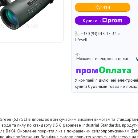
Купити
Купити з
+380 (93) 013-15-34
Lifesell
У компанії підключені електронн
купити будь-який товар не покид
Green (62751) відповідає всім сучасним високим вимогам та стандарта
д води та пилу по стандарту JIS 6 (Japanese Industrial Standards), продут
кла BaK4. Оновлене покриття лінз з покращеним світлопропусканням (Enh
во чітке зображення. Зовнішнє гумове покриття корпусу забезпечує наді