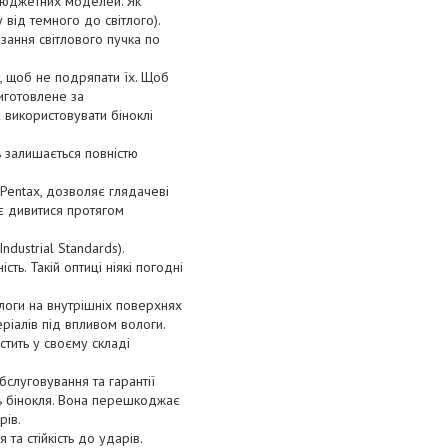
я бюджетних моделей. Як
від темного до світлого).
ізання світлового пучка по
о, щоб не подряпати їх. Щоб
виготовлене за
 використовувати біноклі
ь залишається повністю
 Pentax, дозволяє глядачеві
яє дивитися протягом
dustrial Standards).
ь. Такій оптиці ніякі погодні
логи на внутрішніх поверхнях
еріалів під впливом вологи.
стить у своєму складі
бслуговування та гарантії
ть бінокля. Вона перешкоджає
рів.
та стійкість до ударів.