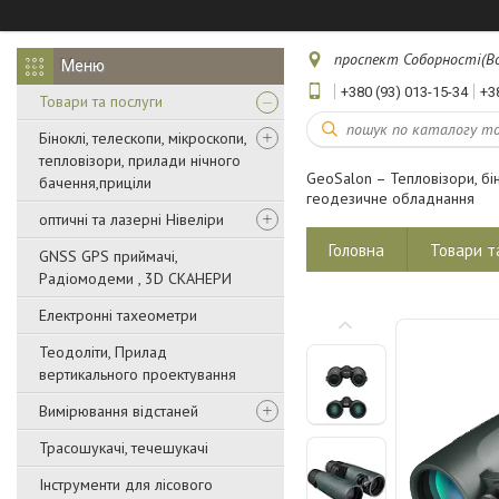
проспект Соборності(Воз
+380 (93) 013-15-34
+3
Товари та послуги
Біноклі, телескопи, мікроскопи,
тепловізори, прилади нічного
GeoSalon – Тепловізори, бін
бачення,приціли
геодезичне обладнання
оптичні та лазерні Нівеліри
Головна
Товари т
GNSS GPS приймачі,
Радіомодеми , 3D СКАНЕРИ
Електронні тахеометри
Теодоліти, Прилад
вертикального проектування
Вимірювання відстаней
Трасошукачі, течешукачі
Інструменти для лісового