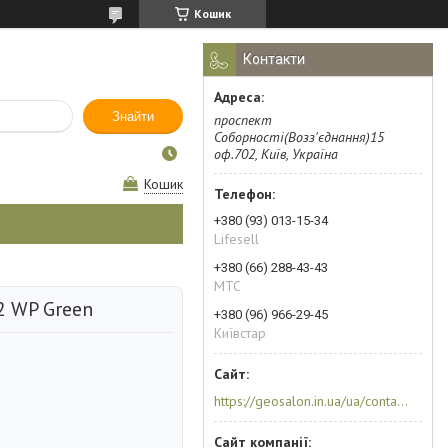
Кошик
Контакти
Знайти
проспект
Соборності(Возз'єднання)15
оф.702, Київ, Україна
Кошик
+380 (93) 013-15-34
Lifesell
+380 (66) 288-43-43
МТС
2 WP Green
+380 (96) 966-29-45
Київстар
https://geosalon.in.ua/ua/contacts