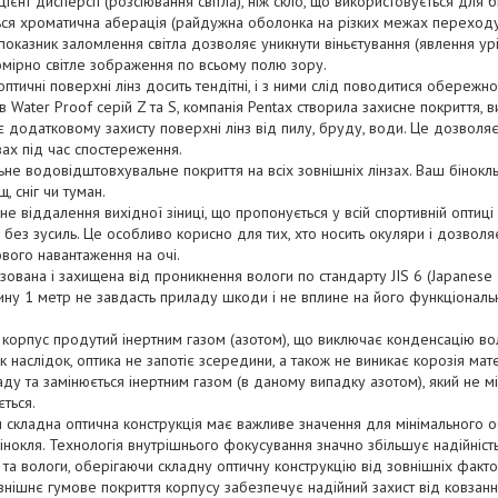
ієнт дисперсії (розсіювання світла), ніж скло, що використовується дл
ься хроматична аберація (райдужна оболонка на різких межах переходу 
 показник заломлення світла дозволяє уникнути віньєтування (явлення ур
омірно світле зображення по всьому полю зору.
 оптичні поверхні лінз досить тендітні, і з ними слід поводитися обережн
ів Water Proof серій Z та S, компанія Pentax створила захисне покриття, 
є додатковому захисту поверхні лінз від пилу, бруду, води. Це дозволяє
ах під час спостереження.
ьне водовідштовхувальне покриття на всіх зовнішніх лінзах. Ваш бінокл
, сніг чи туман.
не віддалення вихідної зіниці, що пропонується у всій спортивній оптиці
і без зусиль. Це особливо корисно для тих, хто носить окуляри і дозвол
вого навантаження на очі.
вана і захищена від проникнення вологи по стандарту JIS 6 (Japanese In
ну 1 метр не завдасть приладу шкоди і не вплине на його функціональніст
корпус продутий інертним газом (азотом), що виключає конденсацію во
 наслідок, оптика не запотіє зсередини, а також не виникає корозія мат
ду та замінюється інертним газом (в даному випадку азотом), який не мі
ться.
Ця складна оптична конструкція має важливе значення для мінімального о
інокля. Технологія внутрішнього фокусування значно збільшує надійніс
а вологи, оберігаючи складну оптичну конструкцію від зовнішніх факто
внішнє гумове покриття корпусу забезпечує надійний захист від ковзання 