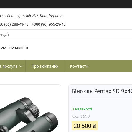
з'єднання)15 оф.702, Київ, Україна
80 (66) 288-43-43
+380 (96) 966-29-45
оклі, приціли та
а послуги
Про компанію
Контакти
Бінокль Pentax SD 9х4
В наявності
Код:
1590
20 500 ₴