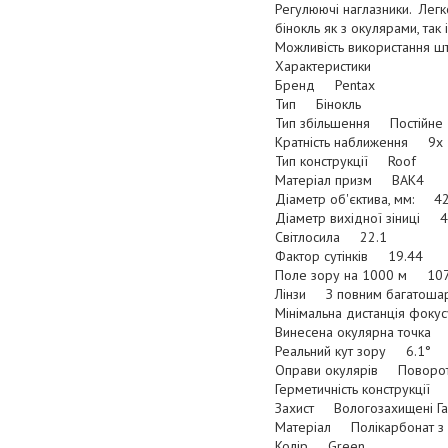
Регулюючі наглазники. Легк
бінокль як з окулярами, так 
Можливість використання шт
Характеристики
Бренд Pentax
Тип Бінокль
Тип збільшення Постійне
Кратність наближення 9х
Тип конструкції Roof
Матеріал призм BAK4
Діаметр об'єктива, мм: 4
Діаметр вихідної зіниці 4
Світлосила 22.1
Фактор сутінків 19.44
Поле зору на 1000 м 107
Лінзи З повним багатошаров
Мінімальна дистанція фок
Винесена окулярна точка
Реальний кут зору 6.1°
Оправи окулярів Поворотн
Герметичність конструкції
Захист Вологозахищені Газ
Матеріал Полікарбонат з 
Колір Green