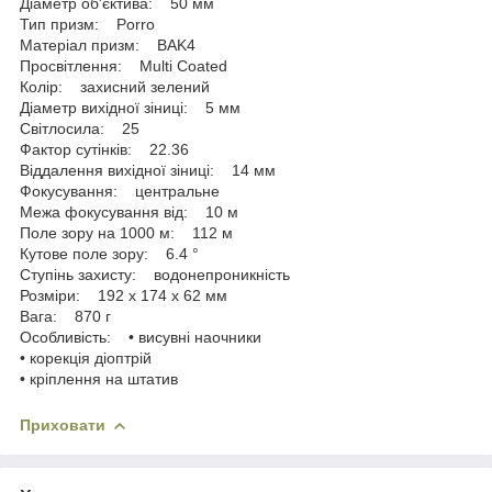
Діаметр об'єктива: 50 мм
Тип призм: Porro
Матеріал призм: BAK4
Просвітлення: Multi Coated
Колір: захисний зелений
Діаметр вихідної зіниці: 5 мм
Світлосила: 25
Фактор сутінків: 22.36
Віддалення вихідної зіниці: 14 мм
Фокусування: центральне
Межа фокусування від: 10 м
Поле зору на 1000 м: 112 м
Кутове поле зору: 6.4 °
Ступінь захисту: водонепроникність
Розміри: 192 x 174 x 62 мм
Вага: 870 г
Особливість: • висувні наочники
• корекція діоптрій
• кріплення на штатив
Приховати