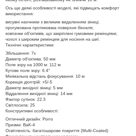
Ось ще деякі особливості моделі, які підвищать комфорт
використання:
висувні наочники з великим видаленням зіниці;
прогумована протиковзка поверхня бінокля;
ковпачки об'єктивів, що закріплені гумовими ремінцями;
чохол з широким ремінцем для носіння на шиї.
Технічні характеристики:
Збільшення: 7x
Діаметр об'єктива: 50 мм
Поле зору на 1000 м: 112 м
Кутове поле зору: 6.4°
Мінімальна відстань фокусування: 10 м
Корекція діоптрій: +5/-5
Діаметр вихідної зіниці: 5 мм
Віддалення вихідної зіниці: 14 мм
Фактор сутінок: 22.3
Світлосила: 25
Конструктивні особливості:
Оптичний дизайн: Porro
Призми: BaK-4
Освітленість: багатошарове покриття (Multi-Coated)