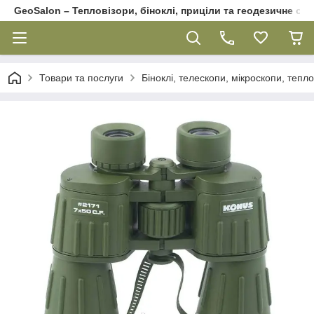
GeoSalon – Тепловізори, біноклі, приціли та геодезичне об
Товари та послуги
Біноклі, телескопи, мікроскопи, тепл