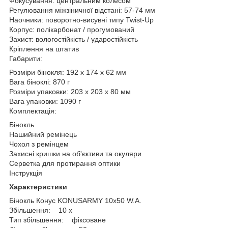
Фокусування: центральним колесом
Регулювання міжзіничної відстані: 57-74 мм
Наочники: поворотно-висувні типу Twist-Up
Корпус: полікарбонат / прогумований
Захист: вологостійкість / ударостійкість
Кріплення на штатив
Габарити:
Розміри бінокля: 192 x 174 x 62 мм
Вага біноклі: 870 г
Розміри упаковки: 203 x 203 x 80 мм
Вага упаковки: 1090 г
Комплектація:
Бінокль
Нашийний ремінець
Чохол з ремінцем
Захисні кришки на об'єктиви та окуляри
Серветка для протирання оптики
Інструкція
Характеристики
Бінокль Конус KONUSARMY 10x50 W.A.
Збільшення: 10 x
Тип збільшення: фіксоване