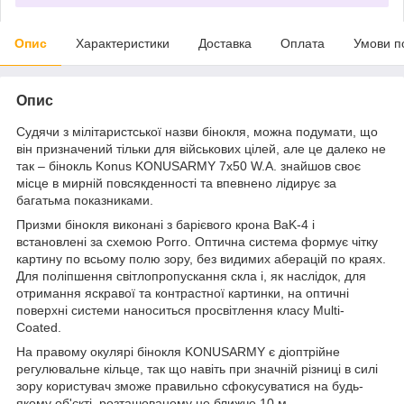
Опис
Характеристики
Доставка
Оплата
Умови п
Опис
Судячи з мілітаристської назви бінокля, можна подумати, що
він призначений тільки для військових цілей, але це далеко не
так – бінокль Konus KONUSARMY 7x50 W.A. знайшов своє
місце в мирній повсякденності та впевнено лідирує за
багатьма показниками.
Призми бінокля виконані з барієвого крона BaK-4 і
встановлені за схемою Porro. Оптична система формує чітку
картину по всьому полю зору, без видимих аберацій по краях.
Для поліпшення світлопропускання скла і, як наслідок, для
отримання яскравої та контрастної картинки, на оптичні
поверхні системи наноситься просвітлення класу Multi-
Coated.
На правому окулярі бінокля KONUSARMY є діоптрійне
регулювальне кільце, так що навіть при значній різниці в силі
зору користувач зможе правильно сфокусуватися на будь-
якому об'єкті, розташованому не ближче 10 м.