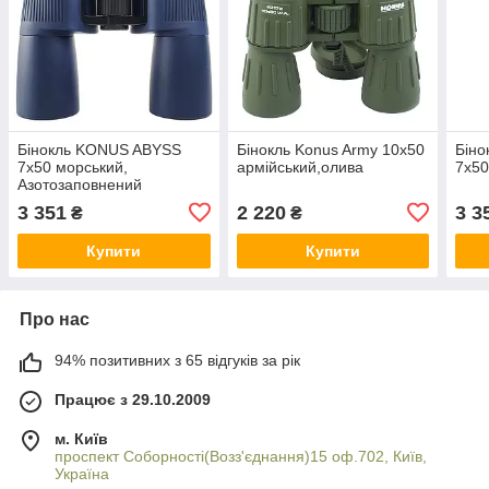
Бінокль KONUS ABYSS
Бінокль Konus Army 10x50
Бін
7x50 морський,
армійський,олива
7x50
Азотозаповнений
3 351
2 220
3 3
₴
₴
Купити
Купити
Про нас
94% позитивних з 65 відгуків за рік
Працює з 29.10.2009
м. Київ
проспект Соборності(Возз'єднання)15 оф.702, Київ,
Україна