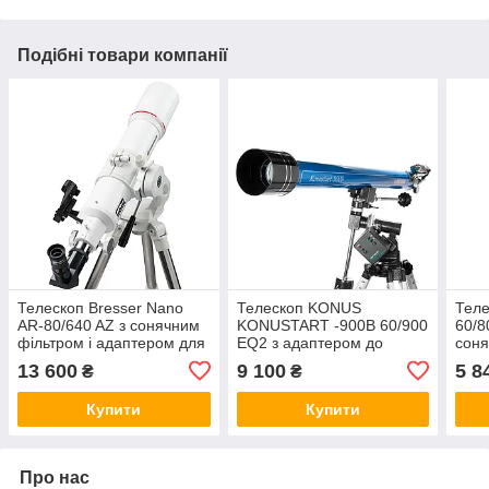
Подібні товари компанії
Телескоп Bresser Nano
Телескоп KONUS
Теле
AR-80/640 AZ з сонячним
KONUSTART -900B 60/900
60/8
фільтром і адаптером для
EQ2 з адаптером до
соня
смартфона
смартфона та місячним
ада
13 600
9 100
5 8
₴
₴
фільтром
сма
Купити
Купити
Про нас