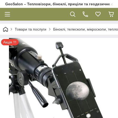
GeoSalon – Тепловізори, біноклі, приціли та геодезичне об
Товари та послуги
Біноклі, телескопи, мікроскопи, тепл
Акція !!!