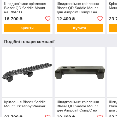
Швидкоз’ємне кріплення
Швидкознімне кріплення
Кріп
Blaser QD Saddle Mount
Blaser QD Saddle Mount
Moun
на R8/R93
для Aimpoint CompC на
R8/R93
16 700
12 400
23 
₴
₴
Купити
Купити
Подібні товари компанії
Кріплення Blaser Saddle
Швидкознімне кріплення
Швид
Mount. Picatinny/Weaver
Blaser QD Saddle Mount
Blas
для Aimpoint CompC на
для 
R8/R93