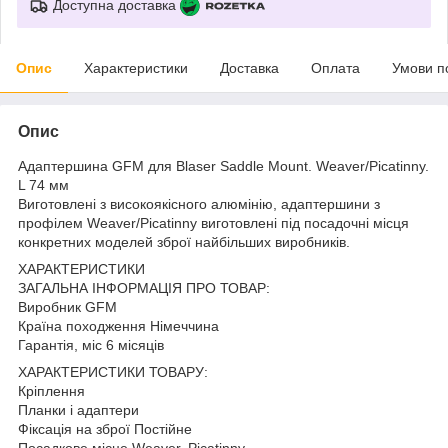
Доступна доставка
Опис
Характеристики
Доставка
Оплата
Умови п
Опис
Адаптершина GFM для Blaser Saddle Mount. Weaver/Picatinny.
L 74 мм
Виготовлені з високоякісного алюмінію, адаптершини з
профілем Weaver/Picatinny виготовлені під посадочні місця
конкретних моделей зброї найбільших виробників.
ХАРАКТЕРИСТИКИ
ЗАГАЛЬНА ІНФОРМАЦІЯ ПРО ТОВАР:
Виробник GFM
Країна походження Німеччина
Гарантія, міс 6 місяців
ХАРАКТЕРИСТИКИ ТОВАРУ:
Кріплення
Планки і адаптери
Фіксація на зброї Постійне
Посадкове місце Weaver, Picatinny