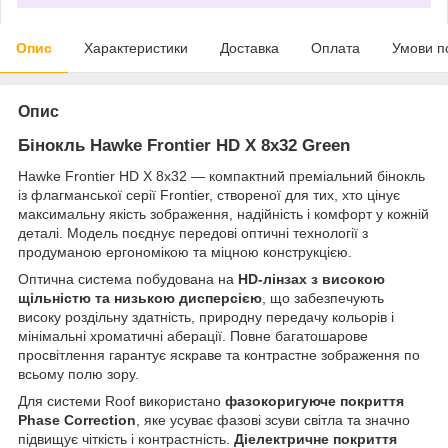
Опис
Характеристики
Доставка
Оплата
Умови п
Опис
Бінокль Hawke Frontier HD X 8x32 Green
Hawke Frontier HD X 8x32 — компактний преміальний бінокль
із флагманської серії Frontier, створеної для тих, хто цінує
максимальну якість зображення, надійність і комфорт у кожній
деталі. Модель поєднує передові оптичні технології з
продуманою ергономікою та міцною конструкцією.
Оптична система побудована на
HD-лінзах з високою
щільністю та низькою дисперсією
, що забезпечують
високу роздільну здатність, природну передачу кольорів і
мінімальні хроматичні аберації. Повне багатошарове
просвітлення гарантує яскраве та контрастне зображення по
всьому полю зору.
Для системи Roof використано
фазокоригуюче покриття
Phase Correction
, яке усуває фазові зсуви світла та значно
підвищує чіткість і контрастність.
Діелектричне покриття