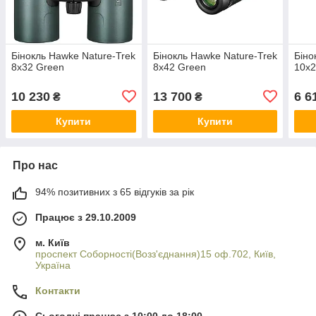
Бінокль Hawke Nature-Trek
Бінокль Hawke Nature-Trek
Біно
8x32 Green
8x42 Green
10x2
10 230
13 700
6 6
₴
₴
Купити
Купити
Про нас
94% позитивних з 65 відгуків за рік
Працює з 29.10.2009
м. Київ
проспект Соборності(Возз'єднання)15 оф.702, Київ,
Україна
Контакти
Сьогодні працює з 10:00 до 18:00