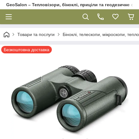
GeoSalon – Тепловізори, біноклі, приціли та геодезичне об
Товари та послуги
Біноклі, телескопи, мікроскопи, тепл
Безкоштовна доставка