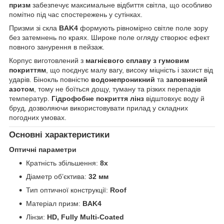
призм
забезпечує максимальне відбиття світла, що особливо
помітно під час спостережень у сутінках.
Призми зі скла
BAK4
формують рівномірно світле поле зору
без затемнень по краях. Широке поле огляду створює ефект
повного занурення в пейзаж.
Корпус виготовлений з
магнієвого сплаву з гумовим
покриттям
, що поєднує малу вагу, високу міцність і захист від
ударів. Бінокль повністю
водонепроникний
та
заповнений
азотом
, тому не боїться дощу, туману та різких перепадів
температур.
Гідрофобне покриття лінз
відштовхує воду й
бруд, дозволяючи використовувати прилад у складних
погодних умовах.
Основні характеристики
Оптичні параметри
Кратність збільшення:
8x
Діаметр об’єктива:
32 мм
Тип оптичної конструкції:
Roof
Матеріал призм:
BAK4
Лінзи:
HD, Fully Multi-Coated