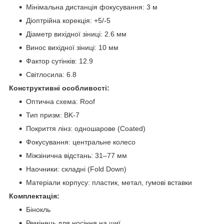
Мінімальна дистанція фокусування: 3 м
Діоптрійна корекція: +5/-5
Діаметр вихідної зіниці: 2.6 мм
Винос вихідної зіниці: 10 мм
Фактор сутінків: 12.9
Світлосила: 6.8
Конструктивні особливості:
Оптична схема: Roof
Тип призм: BK-7
Покриття лінз: одношарове (Coated)
Фокусування: центральне колесо
Міжзінична відстань: 31–77 мм
Наочники: складні (Fold Down)
Матеріали корпусу: пластик, метал, гумові вставки
Комплектація:
Бінокль
Ремінець для носіння на шиї