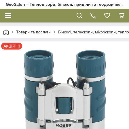
GeoSalon – Тепловізори, біноклі, приціли та геодезичне об
Товари та послуги
Біноклі, телескопи, мікроскопи, тепл
АКЦІЯ !!!