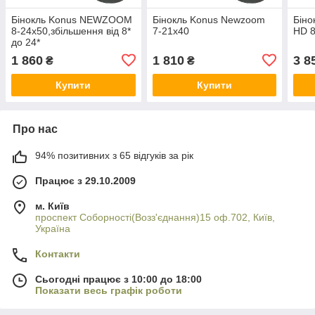
Бінокль Konus NEWZOOM
Бінокль Konus Newzoom
Бін
8-24x50,збільшення від 8*
7-21x40
HD 
до 24*
1 860
1 810
3 8
₴
₴
Купити
Купити
Про нас
94% позитивних з 65 відгуків за рік
Працює з 29.10.2009
м. Київ
проспект Соборності(Возз'єднання)15 оф.702, Київ,
Україна
Контакти
Сьогодні працює з 10:00 до 18:00
Показати весь графік роботи