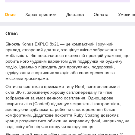
Опис
Характеристики
Доставка
Оплата
Умови п
Опис
Бінокль Konus EXPLO 8x21 — це компактний і зручний
прилад, створений для тих, хто цінує якісне зображення та
мобільність. Він постачається в стильній прозорій упаковці, що
робить його чудовим варіантом для подарунка на будь-яку
подію. Ідеально підходить для прогулянок, подорожей,
відвідування спортивних заходів або спостереження за
міськими краєвидами.
Оптична система з призмами типу Roof, виготовленими зі
скла BK-7, забезпечує хорошу світлопередачу та чітке
зображення за умов денного освітлення. Одношарове
покриття лінз (Coated) підвищує яскравість і контрастність,
зменшуючи відблиски та роблячи спостереження більш
комфортним. Додаткове покриття Ruby Coating дозволяє
краще роздивлятися об’єкти на яскравому фоні, наприклад на
воді, снігу або під час сходу чи заходу сонця.
Бінокль має 8-кратне збільшення та об’єктиви діаметром 21