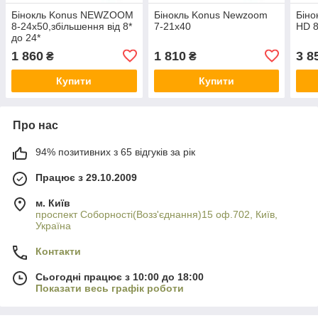
Бінокль Konus NEWZOOM
Бінокль Konus Newzoom
Бін
8-24x50,збільшення від 8*
7-21x40
HD 
до 24*
1 860
1 810
3 8
₴
₴
Купити
Купити
Про нас
94% позитивних з 65 відгуків за рік
Працює з 29.10.2009
м. Київ
проспект Соборності(Возз'єднання)15 оф.702, Київ,
Україна
Контакти
Сьогодні працює з 10:00 до 18:00
Показати весь графік роботи