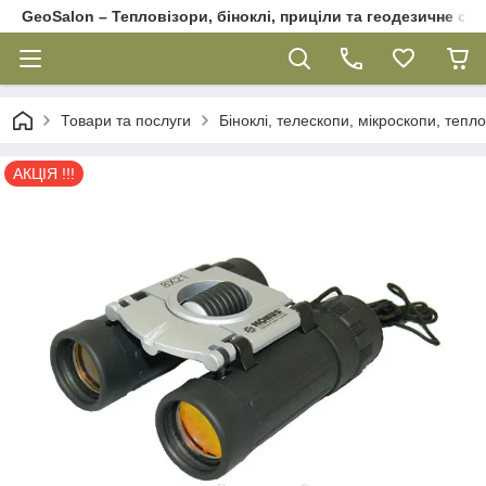
GeoSalon – Тепловізори, біноклі, приціли та геодезичне об
Товари та послуги
Біноклі, телескопи, мікроскопи, тепл
АКЦІЯ !!!