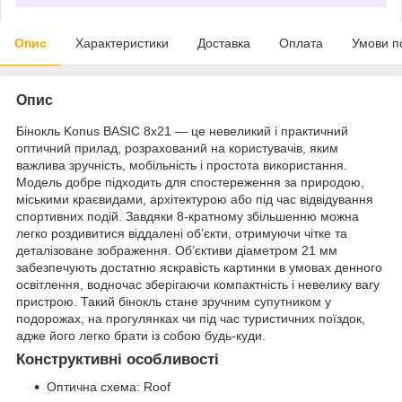
Опис
Характеристики
Доставка
Оплата
Умови п
Опис
Бінокль Konus BASIC 8x21 — це невеликий і практичний
оптичний прилад, розрахований на користувачів, яким
важлива зручність, мобільність і простота використання.
Модель добре підходить для спостереження за природою,
міськими краєвидами, архітектурою або під час відвідування
спортивних подій. Завдяки 8-кратному збільшенню можна
легко роздивитися віддалені об’єкти, отримуючи чітке та
деталізоване зображення. Об’єктиви діаметром 21 мм
забезпечують достатню яскравість картинки в умовах денного
освітлення, водночас зберігаючи компактність і невелику вагу
пристрою. Такий бінокль стане зручним супутником у
подорожах, на прогулянках чи під час туристичних поїздок,
адже його легко брати із собою будь-куди.
Конструктивні особливості
Оптична схема: Roof